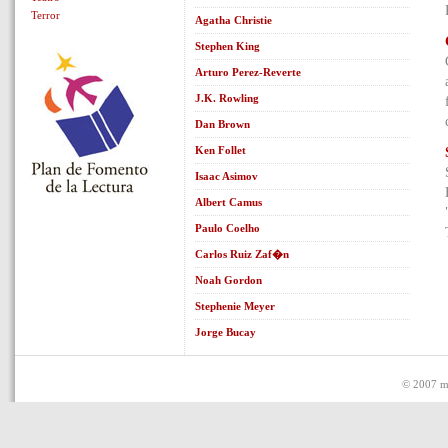
Terror
Agatha Christie
Stephen King
Arturo Perez-Reverte
J.K. Rowling
Dan Brown
Ken Follet
Isaac Asimov
Albert Camus
Paulo Coelho
Carlos Ruiz Zaf�n
Noah Gordon
Stephenie Meyer
Jorge Bucay
© 2007 