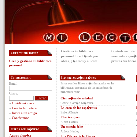
Gestiona tu biblioteca
Controla en todo
Crea tu biblioteca
personal
. Clasif�cala por
momento
a qui�
Crea y gestiona tu biblioteca
obras, g�neros y autores.
prestas tus libros
personal
.
Tu biblioteca
Las obras m�s le�das
Email:
Estos son los libros m�s destacados en las
bibliotecas personales de los miembros de
miLectura.com:
Clave:
Cien a�os de soledad
»
Olvidé mi clave
Gabriel Garc�a M�rquez
La casa de los esp�ritus
»
Crea tu biblioteca
Isabel Allende
»
Invita a un amigo
El extranjero
»
Contáctanos
Albert Camus
Un mundo feliz
Obras por g�nero
Aldous Huxley
Antropolog�a
Los Pilares de la Tierra