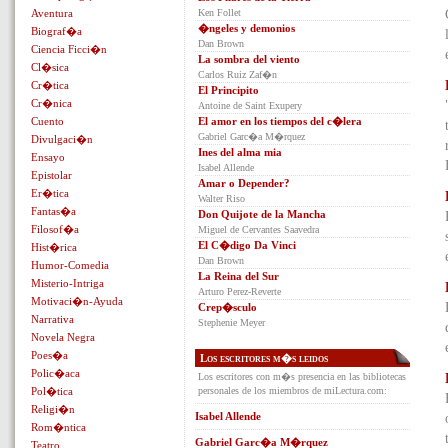
Aventura
Ken Follet
�ngeles y demonios
Biograf�a
Dan Brown
Ciencia Ficci�n
La sombra del viento
Cl�sica
Carlos Ruiz Zaf�n
Cr�tica
El Principito
Cr�nica
Antoine de Saint Exupery
Cuento
El amor en los tiempos del c�lera
Gabriel Garc�a M�rquez
Divulgaci�n
Ines del alma mia
Ensayo
Isabel Allende
Epistolar
Amar o Depender?
Er�tica
Walter Riso
Fantas�a
Don Quijote de la Mancha
Filosof�a
Miguel de Cervantes Saavedra
El C�digo Da Vinci
Hist�rica
Dan Brown
Humor-Comedia
La Reina del Sur
Misterio-Intriga
Arturo Perez-Reverte
Motivaci�n-Ayuda
Crep�sculo
Narrativa
Stephenie Meyer
Novela Negra
Poes�a
Los escritores m�s leidos
Polic�aca
Los escritores con m�s presencia en las bibliotecas
Pol�tica
personales de los miembros de miLectura.com:
Religi�n
Isabel Allende
Rom�ntica
Gabriel Garc�a M�rquez
Teatro