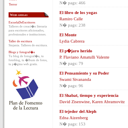
N� pags: 466
Terror
El libro de los yogas
Webs amigas
Ramiro Calle
EscuelaDeEscritores
N� pags: 238
Talleres de creaci�n literaria
para escritores aficionados,
profesionales e instituciones.
El Monte
Lydia Cabrera
Taller de escritura
Sinjania. Talleres de escritura.
El p�jaro herido
Blogs y fotograf�a
Tu blog de fotograf�a, tu
P. Flaviano Amatulli Valente
fotoblog, tu �lbum de fotos,
N� pags: 79
tu p�gina web gratis.
El Pensamiento y su Poder
Swami Sivananda
N� pags: 96
El Shabat, tiempo y experiencia
David Zisenwine, Karen Abramovitz
El tejedor del Aleph
Edna Aizenberg
N� pags: 153