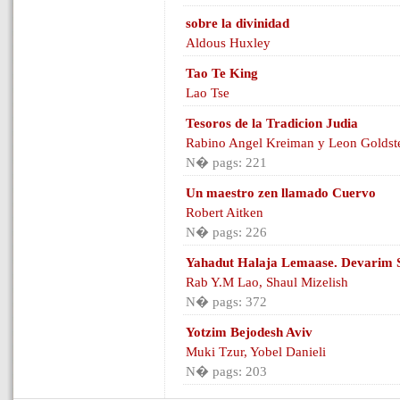
sobre la divinidad
Aldous Huxley
Tao Te King
Lao Tse
Tesoros de la Tradicion Judia
Rabino Angel Kreiman y Leon Goldst
N� pags: 221
Un maestro zen llamado Cuervo
Robert Aitken
N� pags: 226
Yahadut Halaja Lemaase. Devarim 
Rab Y.M Lao, Shaul Mizelish
N� pags: 372
Yotzim Bejodesh Aviv
Muki Tzur, Yobel Danieli
N� pags: 203