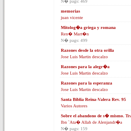
N� pags: 469
memorias
juan vicente
Mitolog�a griega y romana
Ren� Mart�n
N� pags: 499
Razones desde la otra orilla
Jose Luis Martin descalzo
Razones para la alegr�a
Jose Luis Martin descalzo
Razones para la esperanza
Jose Luis Martin descalzo
Santa Biblia Reina-Valera Rev. 95
Varios Autores
Sobre el abandono de s� mismo. Trat
Ibn `Ata� Allah de Alenjandr�a
N� pags: 159