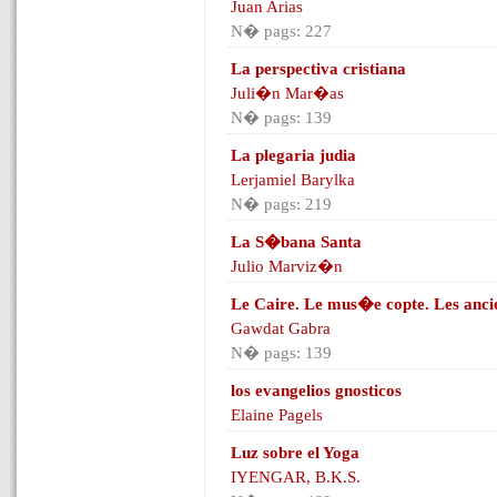
Juan Arias
N� pags: 227
La perspectiva cristiana
Juli�n Mar�as
N� pags: 139
La plegaria judia
Lerjamiel Barylka
N� pags: 219
La S�bana Santa
Julio Marviz�n
Le Caire. Le mus�e copte. Les anci
Gawdat Gabra
N� pags: 139
los evangelios gnosticos
Elaine Pagels
Luz sobre el Yoga
IYENGAR, B.K.S.