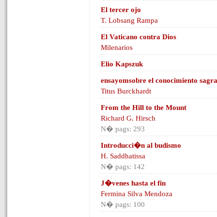
El tercer ojo
T. Lobsang Rampa
El Vaticano contra Dios
Milenarios
Elio Kapszuk
ensayomsobre el conocimiento sagr
Titus Burckhardt
From the Hill to the Mount
Richard G. Hirsch
N� pags: 293
Introducci�n al budismo
H. Saddhatissa
N� pags: 142
J�venes hasta el fin
Fermina Silva Mendoza
N� pags: 100