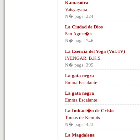
Kamasutra
Vatsyayana
N� pags: 224
La Ciudad de Dios
San Agust�n
N� pags: 746
La Esencia del Yoga (Vol. IV)
IYENGAR, B.K.S.
N� pags: 395
La gata negra
Emma Escalante
La gata negra
Emma Escalante
La Imitaci�n de Cristo
Tomas de Kempis
N� pags: 423
La Magdalena