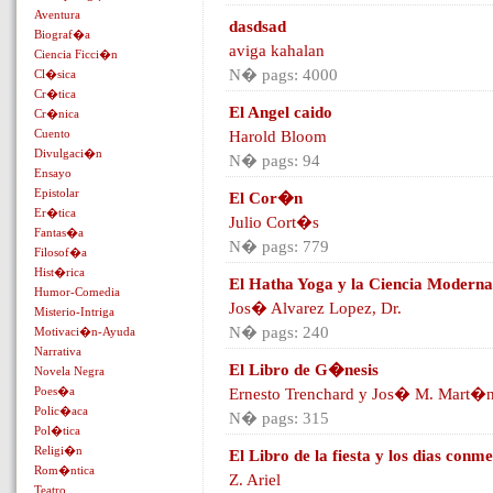
Aventura
dasdsad
Biograf�a
aviga kahalan
Ciencia Ficci�n
N� pags: 4000
Cl�sica
Cr�tica
El Angel caido
Cr�nica
Cuento
Harold Bloom
Divulgaci�n
N� pags: 94
Ensayo
Epistolar
El Cor�n
Er�tica
Julio Cort�s
Fantas�a
N� pags: 779
Filosof�a
Hist�rica
El Hatha Yoga y la Ciencia Moderna
Humor-Comedia
Jos� Alvarez Lopez, Dr.
Misterio-Intriga
N� pags: 240
Motivaci�n-Ayuda
Narrativa
El Libro de G�nesis
Novela Negra
Poes�a
Ernesto Trenchard y Jos� M. Mart�
Polic�aca
N� pags: 315
Pol�tica
Religi�n
El Libro de la fiesta y los dias con
Rom�ntica
Z. Ariel
Teatro