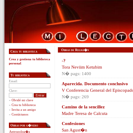
Obras de Religi�n
Crea tu biblioteca
Crea y gestiona tu biblioteca
-?
personal
.
Tora Neviim Ketubim
N� pags: 1400
Tu biblioteca
Email:
Aparecida. Documento conclusivo
V Conferencia General del Episcopad
Clave:
N� pags: 269
»
Olvidé mi clave
»
Crea tu biblioteca
Camino de la sencillez
»
Invita a un amigo
Madre Teresa de Calcuta
»
Contáctanos
Confesiones
Obras por g�nero
San Agust�n
Antropolog�a