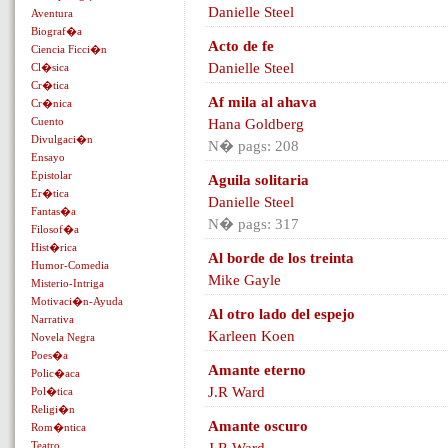
Danielle Steel
Aventura
Biograf�a
Acto de fe
Ciencia Ficci�n
Danielle Steel
Cl�sica
Cr�tica
Af mila al ahava
Cr�nica
Cuento
Hana Goldberg
Divulgaci�n
N� pags: 208
Ensayo
Epistolar
Aguila solitaria
Er�tica
Danielle Steel
Fantas�a
N� pags: 317
Filosof�a
Hist�rica
Al borde de los treinta
Humor-Comedia
Mike Gayle
Misterio-Intriga
Motivaci�n-Ayuda
Al otro lado del espejo
Narrativa
Karleen Koen
Novela Negra
Poes�a
Amante eterno
Polic�aca
J.R Ward
Pol�tica
Religi�n
Amante oscuro
Rom�ntica
Teatro