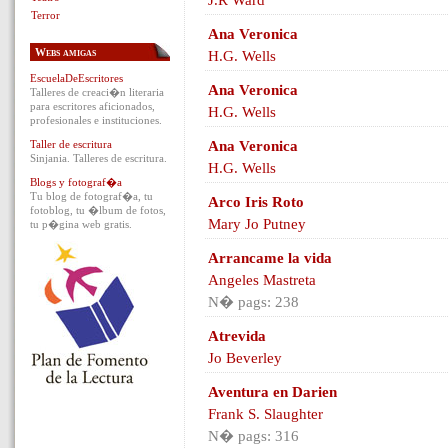
J.R Ward
Terror
Ana Veronica
Webs amigas
H.G. Wells
EscuelaDeEscritores
Ana Veronica
Talleres de creaci�n literaria
para escritores aficionados,
H.G. Wells
profesionales e instituciones.
Taller de escritura
Ana Veronica
Sinjania. Talleres de escritura.
H.G. Wells
Blogs y fotograf�a
Tu blog de fotograf�a, tu
Arco Iris Roto
fotoblog, tu �lbum de fotos,
Mary Jo Putney
tu p�gina web gratis.
Arrancame la vida
Angeles Mastreta
N� pags: 238
Atrevida
Jo Beverley
Aventura en Darien
Frank S. Slaughter
N� pags: 316