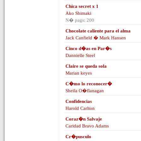
Chica secret x 1
Ako Shimaki
N� pags: 200
Chocolate caliente para el alma
Jack Canfield � Mark Hansen
Cinco d�as en Par�s
Dannielle Steel
Claire se queda sola
Marian keyes
C�mo lo reconocer�
Sheila O�flanagan
Confidencias
Harold Carlton
Coraz�n Salvaje
Caridad Bravo Adams
Cr�pusculo