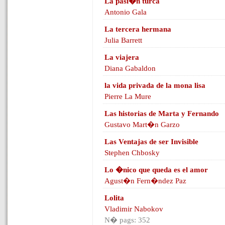
La pasi�n turca
Antonio Gala
La tercera hermana
Julia Barrett
La viajera
Diana Gabaldon
la vida privada de la mona lisa
Pierre La Mure
Las historias de Marta y Fernando
Gustavo Mart�n Garzo
Las Ventajas de ser Invisible
Stephen Chbosky
Lo �nico que queda es el amor
Agust�n Fern�ndez Paz
Lolita
Vladimir Nabokov
N� pags: 352