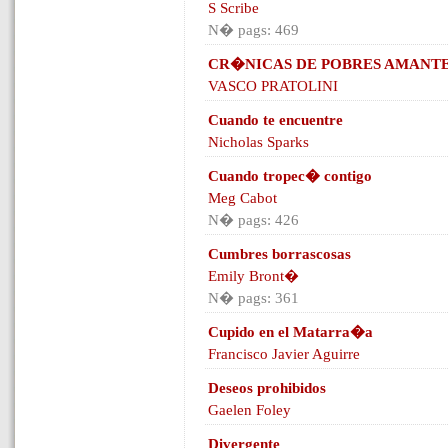
S Scribe
N� pags: 469
CR�NICAS DE POBRES AMANT
VASCO PRATOLINI
Cuando te encuentre
Nicholas Sparks
Cuando tropec� contigo
Meg Cabot
N� pags: 426
Cumbres borrascosas
Emily Bront�
N� pags: 361
Cupido en el Matarra�a
Francisco Javier Aguirre
Deseos prohibidos
Gaelen Foley
Divergente