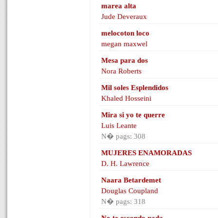
marea alta
Jude Deveraux
melocoton loco
megan maxwel
Mesa para dos
Nora Roberts
Mil soles Esplendidos
Khaled Hosseini
Mira si yo te querre
Luis Leante
N� pags: 308
MUJERES ENAMORADAS
D. H. Lawrence
Naara Betardemet
Douglas Coupland
N� pags: 318