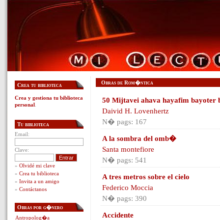
Obras de Rom�ntica
Crea tu biblioteca
Crea y gestiona tu biblioteca
50 Mijtavei ahava hayafim bayoter 
personal
.
Daivid H. Lovenhertz
N� pags: 167
Tu biblioteca
Email:
A la sombra del omb�
Santa montefiore
Clave:
N� pags: 541
»
Olvidé mi clave
»
Crea tu biblioteca
A tres metros sobre el cielo
»
Invita a un amigo
Federico Moccia
»
Contáctanos
N� pags: 390
Obras por g�nero
Accidente
Antropolog�a