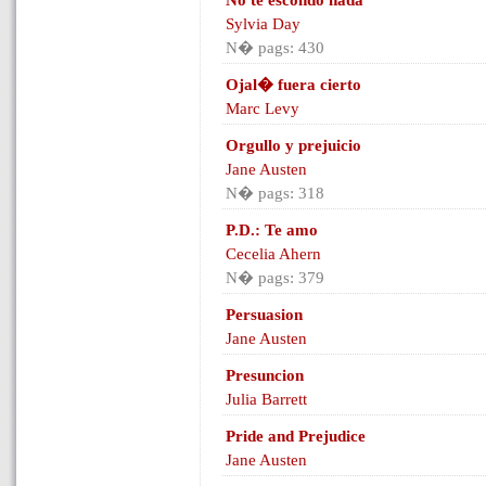
No te escondo nada
Sylvia Day
N� pags: 430
Ojal� fuera cierto
Marc Levy
Orgullo y prejuicio
Jane Austen
N� pags: 318
P.D.: Te amo
Cecelia Ahern
N� pags: 379
Persuasion
Jane Austen
Presuncion
Julia Barrett
Pride and Prejudice
Jane Austen