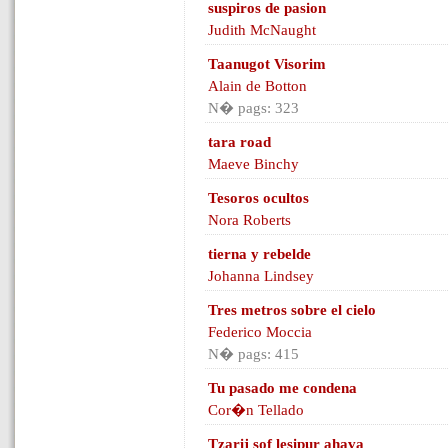
suspiros de pasion
Judith McNaught
Taanugot Visorim
Alain de Botton
N� pags: 323
tara road
Maeve Binchy
Tesoros ocultos
Nora Roberts
tierna y rebelde
Johanna Lindsey
Tres metros sobre el cielo
Federico Moccia
N� pags: 415
Tu pasado me condena
Cor�n Tellado
Tzarij sof lesipur ahava