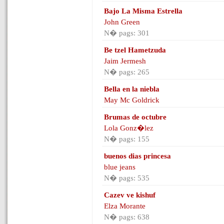
Bajo La Misma Estrella
John Green
N� pags: 301
Be tzel Hametzuda
Jaim Jermesh
N� pags: 265
Bella en la niebla
May Mc Goldrick
Brumas de octubre
Lola Gonz�lez
N� pags: 155
buenos dias princesa
blue jeans
N� pags: 535
Cazev ve kishuf
Elza Morante
N� pags: 638