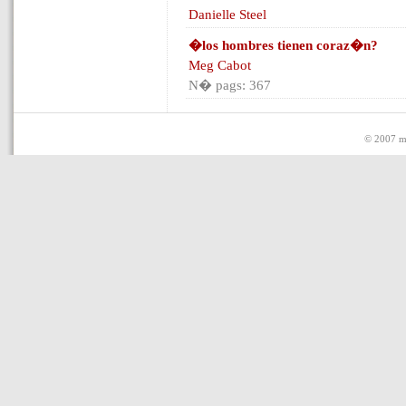
Danielle Steel
�los hombres tienen coraz�n?
Meg Cabot
N� pags: 367
© 2007 