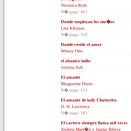
Veronica Roth
N� pags: 461
Donde empiezan los sue�os
Lisa Kleypas
N� pags: 318
Donde reside el amor
Witney Otto
el abanico indio
victoria holt
El amante
Marguerite Duras
N� pags: 123
El amante de lady Chatterley
D. H. Lawrence
N� pags: 383
El cartero siempre llama mil veces
Andreu Mart�n y Jaume Ribera