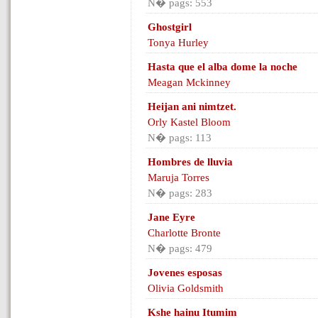
N� pags: 553
Ghostgirl
Tonya Hurley
Hasta que el alba dome la noche
Meagan Mckinney
Heijan ani nimtzet.
Orly Kastel Bloom
N� pags: 113
Hombres de lluvia
Maruja Torres
N� pags: 283
Jane Eyre
Charlotte Bronte
N� pags: 479
Jovenes esposas
Olivia Goldsmith
Kshe hainu Itumim