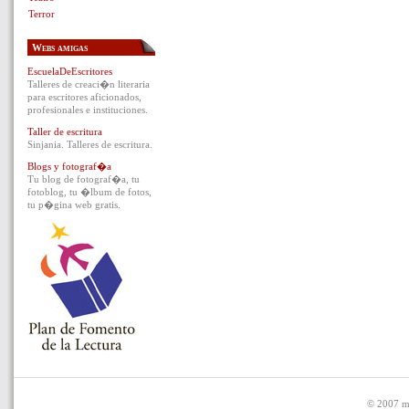
Terror
Webs amigas
EscuelaDeEscritores
Talleres de creaci�n literaria
para escritores aficionados,
profesionales e instituciones.
Taller de escritura
Sinjania. Talleres de escritura.
Blogs y fotograf�a
Tu blog de fotograf�a, tu
fotoblog, tu �lbum de fotos,
tu p�gina web gratis.
© 2007 