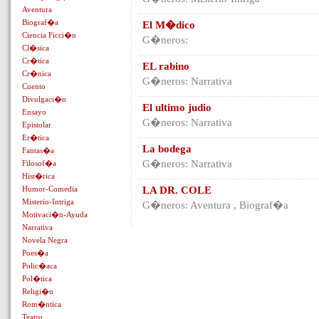
Aventura
Biograf�a
El M�dico
Ciencia Ficci�n
G�neros:
Cl�sica
Cr�tica
EL rabino
Cr�nica
G�neros: Narrativa
Cuento
Divulgaci�n
El ultimo judio
Ensayo
G�neros: Narrativa
Epistolar
Er�tica
La bodega
Fantas�a
G�neros: Narrativa
Filosof�a
Hist�rica
Humor-Comedia
LA DR. COLE
Misterio-Intriga
G�neros: Aventura , Biograf�a
Motivaci�n-Ayuda
Narrativa
Novela Negra
Poes�a
Polic�aca
Pol�tica
Religi�n
Rom�ntica
Teatro