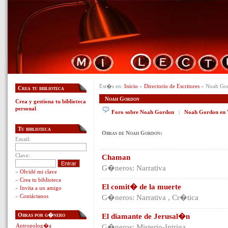
Est�s en:
Inicio
»
Directorio de Escritores
» Noah Go
Crea tu biblioteca
Noah Gordon
Crea y gestiona tu biblioteca
personal
.
Foro sobre Noah Gordon
|
Noah Gordon en 
Tu biblioteca
Obras de Noah Gordon:
Email:
Clave:
Chaman
G�neros: Narrativa
»
Olvidé mi clave
»
Crea tu biblioteca
El comit� de la muerte
»
Invita a un amigo
»
Contáctanos
G�neros: Narrativa , Cr�tica
Obras por g�nero
El diamante de Jerusal�n
Antropolog�a
G�neros: Misterio-Intriga