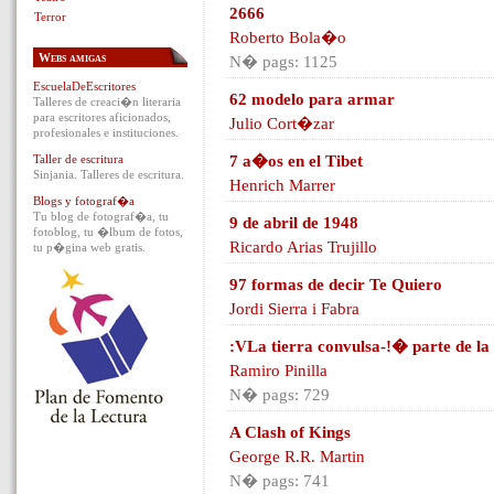
2666
Terror
Roberto Bola�o
Webs amigas
N� pags: 1125
EscuelaDeEscritores
62 modelo para armar
Talleres de creaci�n literaria
para escritores aficionados,
Julio Cort�zar
profesionales e instituciones.
Taller de escritura
7 a�os en el Tibet
Sinjania. Talleres de escritura.
Henrich Marrer
Blogs y fotograf�a
Tu blog de fotograf�a, tu
9 de abril de 1948
fotoblog, tu �lbum de fotos,
Ricardo Arias Trujillo
tu p�gina web gratis.
97 formas de decir Te Quiero
Jordi Sierra i Fabra
:VLa tierra convulsa-!� parte de la t
Ramiro Pinilla
N� pags: 729
A Clash of Kings
George R.R. Martin
N� pags: 741