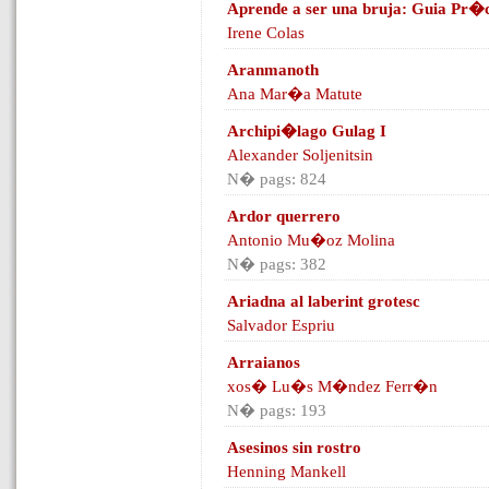
Aprende a ser una bruja: Guia Pr�c
Irene Colas
Aranmanoth
Ana Mar�a Matute
Archipi�lago Gulag I
Alexander Soljenitsin
N� pags: 824
Ardor querrero
Antonio Mu�oz Molina
N� pags: 382
Ariadna al laberint grotesc
Salvador Espriu
Arraianos
xos� Lu�s M�ndez Ferr�n
N� pags: 193
Asesinos sin rostro
Henning Mankell