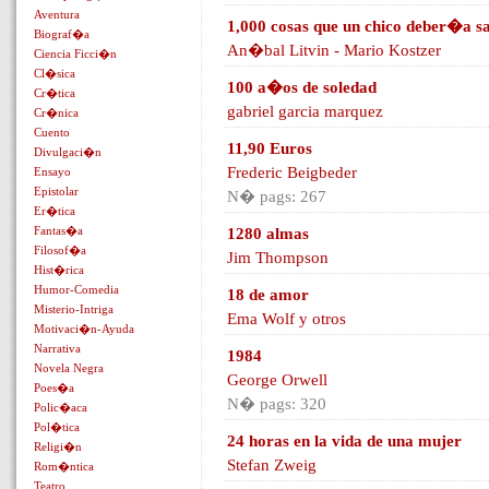
Aventura
1,000 cosas que un chico deber�a sa
Biograf�a
An�bal Litvin - Mario Kostzer
Ciencia Ficci�n
Cl�sica
100 a�os de soledad
Cr�tica
gabriel garcia marquez
Cr�nica
Cuento
11,90 Euros
Divulgaci�n
Frederic Beigbeder
Ensayo
Epistolar
N� pags: 267
Er�tica
Fantas�a
1280 almas
Filosof�a
Jim Thompson
Hist�rica
Humor-Comedia
18 de amor
Misterio-Intriga
Ema Wolf y otros
Motivaci�n-Ayuda
Narrativa
1984
Novela Negra
George Orwell
Poes�a
N� pags: 320
Polic�aca
Pol�tica
24 horas en la vida de una mujer
Religi�n
Stefan Zweig
Rom�ntica
Teatro