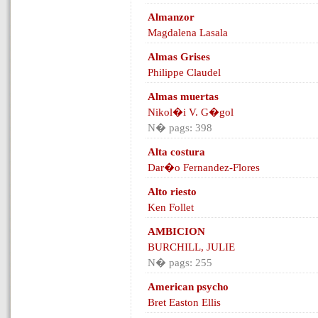
Almanzor
Magdalena Lasala
Almas Grises
Philippe Claudel
Almas muertas
Nikol�i V. G�gol
N� pags: 398
Alta costura
Dar�o Fernandez-Flores
Alto riesto
Ken Follet
AMBICION
BURCHILL, JULIE
N� pags: 255
American psycho
Bret Easton Ellis