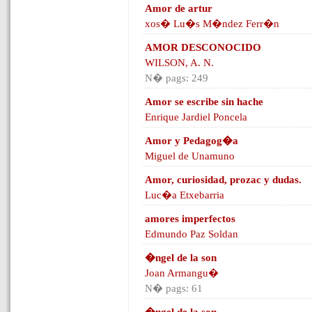
Amor de artur
xos� Lu�s M�ndez Ferr�n
AMOR DESCONOCIDO
WILSON, A. N.
N� pags: 249
Amor se escribe sin hache
Enrique Jardiel Poncela
Amor y Pedagog�a
Miguel de Unamuno
Amor, curiosidad, prozac y dudas.
Luc�a Etxebarria
amores imperfectos
Edmundo Paz Soldan
�ngel de la son
Joan Armangu�
N� pags: 61