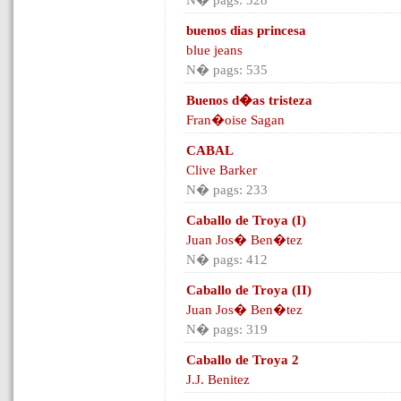
N� pags: 328
buenos dias princesa
blue jeans
N� pags: 535
Buenos d�as tristeza
Fran�oise Sagan
CABAL
Clive Barker
N� pags: 233
Caballo de Troya (I)
Juan Jos� Ben�tez
N� pags: 412
Caballo de Troya (II)
Juan Jos� Ben�tez
N� pags: 319
Caballo de Troya 2
J.J. Benitez