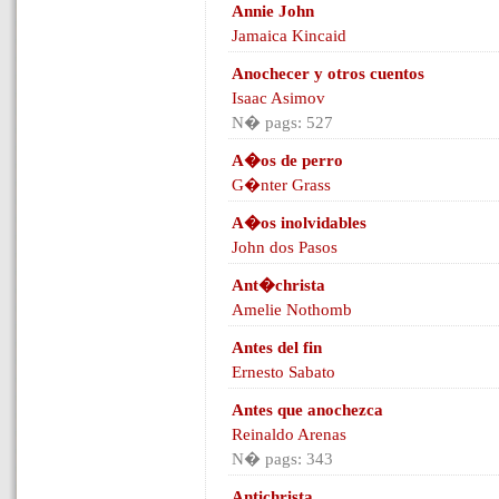
Annie John
Jamaica Kincaid
Anochecer y otros cuentos
Isaac Asimov
N� pags: 527
A�os de perro
G�nter Grass
A�os inolvidables
John dos Pasos
Ant�christa
Amelie Nothomb
Antes del fin
Ernesto Sabato
Antes que anochezca
Reinaldo Arenas
N� pags: 343
Antichrista