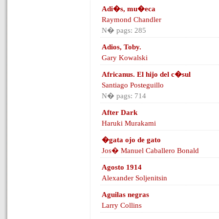
Adi�s, mu�eca
Raymond Chandler
N� pags: 285
Adios, Toby.
Gary Kowalski
Africanus. El hijo del c�sul
Santiago Posteguillo
N� pags: 714
After Dark
Haruki Murakami
�gata ojo de gato
Jos� Manuel Caballero Bonald
Agosto 1914
Alexander Soljenitsin
Aguilas negras
Larry Collins