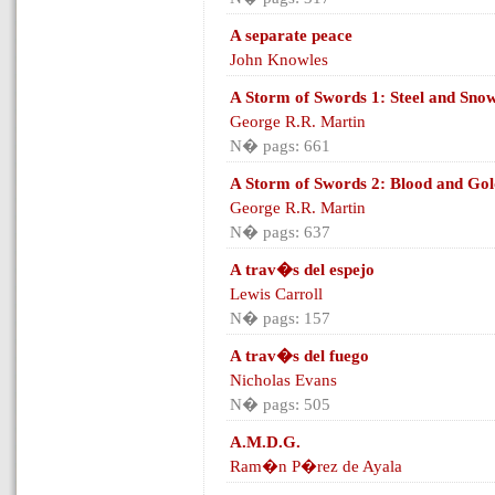
A separate peace
John Knowles
A Storm of Swords 1: Steel and Sno
George R.R. Martin
N� pags: 661
A Storm of Swords 2: Blood and Gol
George R.R. Martin
N� pags: 637
A trav�s del espejo
Lewis Carroll
N� pags: 157
A trav�s del fuego
Nicholas Evans
N� pags: 505
A.M.D.G.
Ram�n P�rez de Ayala