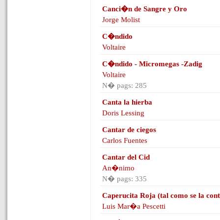
Canci�n de Sangre y Oro
Jorge Molist
C�ndido
Voltaire
C�ndido - Micromegas -Zadig
Voltaire
N� pags: 285
Canta la hierba
Doris Lessing
Cantar de ciegos
Carlos Fuentes
Cantar del Cid
An�nimo
N� pags: 335
Caperucita Roja (tal como se la con
Luis Mar�a Pescetti