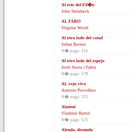
Al este del Ed�n
John Steinbeck
AL FARO
Virginia Woolf
Al otro lado del canal
Julian Barnes
N� pags: 216
Al otro lado del espejo
Jordi Sierra i Fabra
N� pags: 170
AL rojo vivo
Antonio Porcellino
N� pags: 335
Alamut
Vladimir Bartol
N� pags: 525
Alenda, desnuda