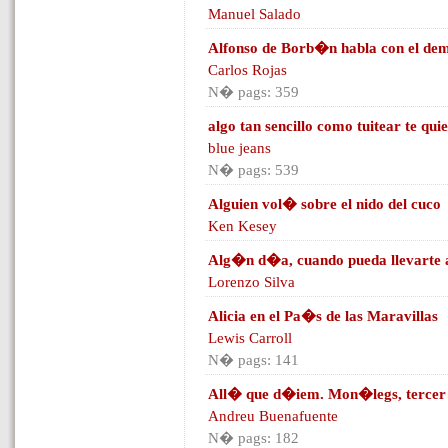
Manuel Salado
Alfonso de Borb�n habla con el de
Carlos Rojas
N� pags: 359
algo tan sencillo como tuitear te qui
blue jeans
N� pags: 539
Alguien vol� sobre el nido del cuco
Ken Kesey
Alg�n d�a, cuando pueda llevarte 
Lorenzo Silva
Alicia en el Pa�s de las Maravillas
Lewis Carroll
N� pags: 141
All� que d�iem. Mon�legs, tercer 
Andreu Buenafuente
N� pags: 182