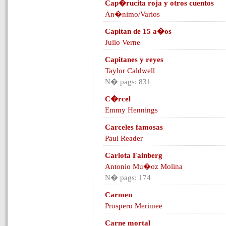
Cap�rucita roja y otros cuentos
An�nimo/Varios
Capitan de 15 a�os
Julio Verne
Capitanes y reyes
Taylor Caldwell
N� pags: 831
C�rcel
Emmy Hennings
Carceles famosas
Paul Reader
Carlota Fainberg
Antonio Mu�oz Molina
N� pags: 174
Carmen
Prospero Merimee
Carne mortal