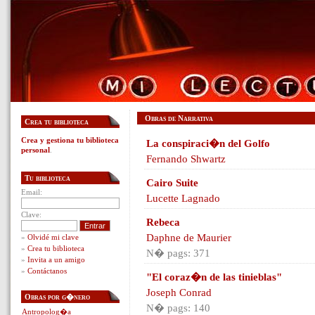
Obras de Narrativa
Crea tu biblioteca
Crea y gestiona tu biblioteca
La conspiraci�n del Golfo
personal
.
Fernando Shwartz
Tu biblioteca
Cairo Suite
Email:
Lucette Lagnado
Clave:
Rebeca
Daphne de Maurier
»
Olvidé mi clave
»
Crea tu biblioteca
N� pags: 371
»
Invita a un amigo
»
Contáctanos
"El coraz�n de las tinieblas"
Joseph Conrad
Obras por g�nero
N� pags: 140
Antropolog�a