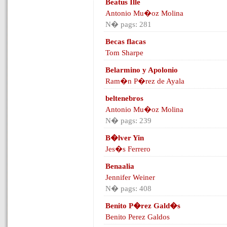
Beatus Ille
Antonio Mu�oz Molina
N� pags: 281
Becas flacas
Tom Sharpe
Belarmino y Apolonio
Ram�n P�rez de Ayala
beltenebros
Antonio Mu�oz Molina
N� pags: 239
B�lver Yin
Jes�s Ferrero
Benaalia
Jennifer Weiner
N� pags: 408
Benito P�rez Gald�s
Benito Perez Galdos