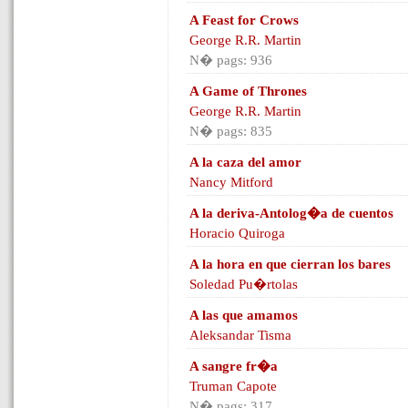
A Feast for Crows
George R.R. Martin
N� pags: 936
A Game of Thrones
George R.R. Martin
N� pags: 835
A la caza del amor
Nancy Mitford
A la deriva-Antolog�a de cuentos
Horacio Quiroga
A la hora en que cierran los bares
Soledad Pu�rtolas
A las que amamos
Aleksandar Tisma
A sangre fr�a
Truman Capote
N� pags: 317