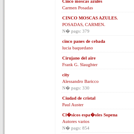
Cinco moscas azules
Carmen Posadas
CINCO MOSCAS AZULES.
POSADAS, CARMEN.
N� pags: 379
cinco panes de cebada
lucia baquedano
Cirujano del aire
Frank G. Slaughter
city
Alessandro Baricco
N� pags: 330
Ciudad de cristal
Paul Auster
Cl�sicos espa�oles Sopena
Autores varios
N� pags: 854