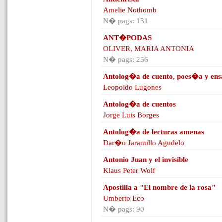
Amelie Nothomb
N� pags: 131
ANT�PODAS
OLIVER, MARIA ANTONIA
N� pags: 256
Antolog�a de cuento, poes�a y en
Leopoldo Lugones
Antolog�a de cuentos
Jorge Luis Borges
Antolog�a de lecturas amenas
Dar�o Jaramillo Agudelo
Antonio Juan y el invisible
Klaus Peter Wolf
Apostilla a "El nombre de la rosa"
Umberto Eco
N� pags: 90