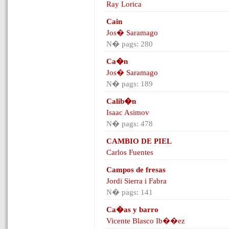
Ray Lorica
Cain
Jos� Saramago
N� pags: 280
Ca�n
Jos� Saramago
N� pags: 189
Calib�n
Isaac Asimov
N� pags: 478
CAMBIO DE PIEL
Carlos Fuentes
Campos de fresas
Jordi Sierra i Fabra
N� pags: 141
Ca�as y barro
Vicente Blasco Ib��ez