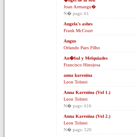
�ngel de la son
Joan Armangu�
N� pags: 61
Angela's ashes
Frank McCourt
Angus
Orlando Paes Filho
An�bal y Melquiades
Francisco Hinojosa
anna karenina
Leon Tolstoi
Anna Karenina (Vol 1.)
Leon Tolstoi
N� pags: 616
Anna Karenina (Vol 2.)
Leon Tolstoi
N� pags: 520