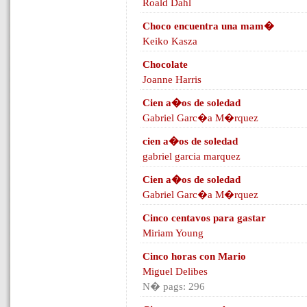
Roald Dahl
Choco encuentra una mam�
Keiko Kasza
Chocolate
Joanne Harris
Cien a�os de soledad
Gabriel Garc�a M�rquez
cien a�os de soledad
gabriel garcia marquez
Cien a�os de soledad
Gabriel Garc�a M�rquez
Cinco centavos para gastar
Miriam Young
Cinco horas con Mario
Miguel Delibes
N� pags: 296