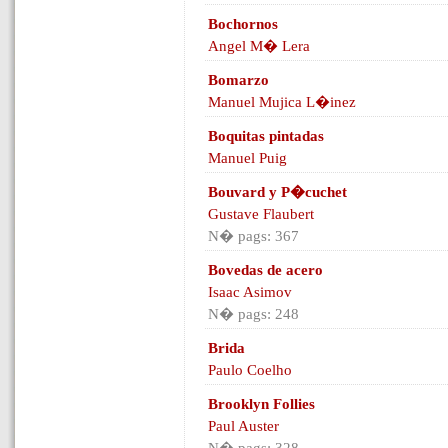
Bochornos
Angel M� Lera
Bomarzo
Manuel Mujica L�inez
Boquitas pintadas
Manuel Puig
Bouvard y P�cuchet
Gustave Flaubert
N� pags: 367
Bovedas de acero
Isaac Asimov
N� pags: 248
Brida
Paulo Coelho
Brooklyn Follies
Paul Auster