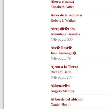
Ahora o nunca
Elizabeth Adler
Aires de la frontera
Robert J. Walker
Aires dif�ciles
Almudena Grandes
N� pags: 600
Aix� Nosf�
Joan Armangu�
N� pags: 79
Ajeno a la Tierra
Richard Bach
N� pags: 277
Akhenat�n
Naguib Mahfuz
Al borde del abismo
Daniel Hecht