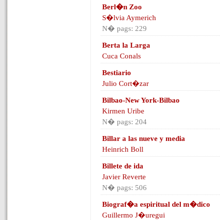
Berl�n Zoo
S�lvia Aymerich
N� pags: 229
Berta la Larga
Cuca Conals
Bestiario
Julio Cort�zar
Bilbao-New York-Bilbao
Kirmen Uribe
N� pags: 204
Billar a las nueve y media
Heinrich Boll
Billete de ida
Javier Reverte
N� pags: 506
Biograf�a espiritual del m�dico
Guillermo J�uregui