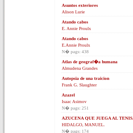
Asuntos exteriores
Alison Lurie
Atando cabos
E. Annie Proulx
Atando cabos
E.Annie Proulx
N� pags: 438
Atlas de geograf�a humana
Almudena Grandes
Autopsia de una traicion
Frank G. Slaughter
Azazel
Isaac Asimov
N� pags: 251
AZUCENA QUE JUEGA AL TENIS
HIDALGO, MANUEL.
N� pags: 174