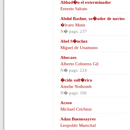
Abbad�n el exterminador
Ernesto Sabato
Abdul Bashur, so�ador de navios
�lvaro Mutis
N� pags: 237
Abel S�nchez
Miguel de Unamuno
Abocaos
Alberto Cobreros Gil
N� pags: 224
�cido sulf�rico
Amelie Nothomb
N� pags: 166
Acoso
Michael Crichton
Adan Buenosayres
Leopoldo Marechal