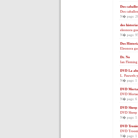
Dos caballo
Dos caballos
N� pags: 2
dos historia
eleonora gu
N� pags: 9
Dos Histori
Eleonora gu
Dr. No
Ian Fleming
DVD La abe
L. Pauwels y
N� pags: 1
DVD Morta
DVD Mortad
N� pags: 6
DVD Sheep
DVD Sheep
N� pags: 1
DVD Tronie
DVD Trooni
N� pags: 1