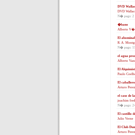
DVD Wallac
DVD Wallac
N� pags: 2
�bano
Alberto V�
El abominab
R. A. Mont
N� pags: 1
el agua pro
Alberto Vaz
El Alquimis
Paulo Coelh
El caballer
Arturo Pere
el caso de l
joachim fred
N� pags: 2
El castillo 
Julio Verne
El Club Du
Arturo Pere