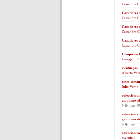
Cassandra C
Cazadores d
Cassandra C
Cazadores d
Cassandra C
Cazadores 
Cassandra C
Choque de 
George R.R.
cienfuegos
Alberto Vaz
cinco seman
Julio Verne
coleccion a
geronimo sti
N� pags: 8
coleccion a
geronimo sti
N� pags: 1
coleccion r
tea stilton