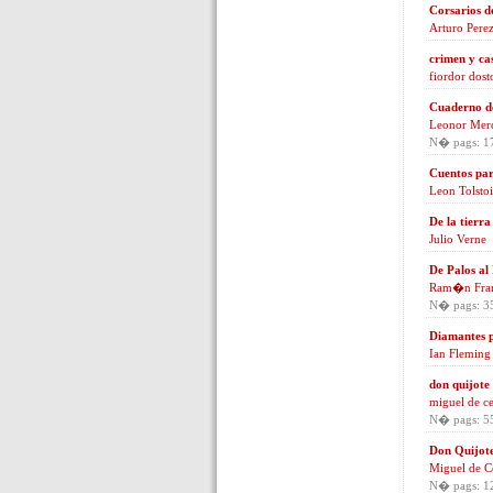
Corsarios d
Arturo Pere
crimen y ca
fiordor dost
Cuaderno d
Leonor Mer
N� pags: 1
Cuentos pa
Leon Tolstoi
De la tierra
Julio Verne
De Palos al
Ram�n Fra
N� pags: 3
Diamantes p
Ian Fleming
don quijote
miguel de c
N� pags: 5
Don Quijote
Miguel de C
N� pags: 1