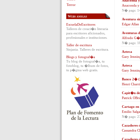
Anaconda y 
Terror
Anaconda y o
N� pags: 1
Webs amigas
Aventura si
Edgar Allan
EscuelaDeEscritores
Talleres de creaci�n literaria
Aventuras d
para escritores aficionados,
profesionales e instituciones.
Alfredo G
N� pags: 1
Taller de escritura
Sinjania. Talleres de escritura.
Azteca
Gary Jennin
Blogs y fotograf�a
Tu blog de fotograf�a, tu
Azteca
fotoblog, tu �lbum de fotos,
tu p�gina web gratis.
Gary Jennin
Banco 2� ( 
Henri Charr
Capit�n de
Patrick OBr
Cartago en 
Emilio Salga
N� pags: 2
Cazadores 
Cassandra C
Cazadores 