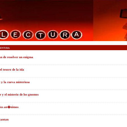
entura
an de resolver un enigma
el tesoro de la isla
 y la cueva misteriosa
r y el misterio de los gnomos
 los an�nimos
 tantan