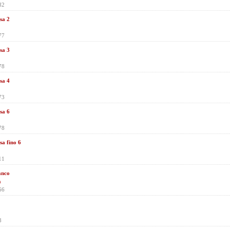
82
sa 2
77
sa 3
78
sa 4
73
sa 6
78
sa fino 6
11
anco
n
66
8