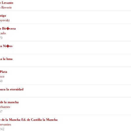
e Levante
z-Reverte
stigo
oyevski
e Bit�cora
cado
70
ra Ni�os
 a la luna
 Plata
nco
50
ara la eternidad
 de la mancha
erbantes
57
 de la Mancha Ed. de Castilla la Mancha
ervantes
242