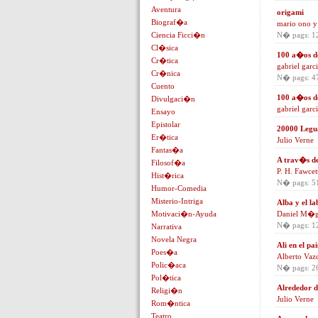
Aventura
origami
Biograf�a
mario ono y
Ciencia Ficci�n
N� pags: 1
Cl�sica
100 a�os d
Cr�tica
gabriel garc
Cr�nica
N� pags: 4
Cuento
100 a�os d
Divulgaci�n
gabriel garc
Ensayo
Epistolar
20000 Legua
Er�tica
Julio Verne
Fantas�a
A trav�s d
Filosof�a
P. H. Fawcet
Hist�rica
N� pags: 5
Humor-Comedia
Misterio-Intriga
Alba y el la
Motivaci�n-Ayuda
Daniel M�g
N� pags: 1
Narrativa
Novela Negra
Ali en el pa
Poes�a
Alberto Vaz
Polic�aca
N� pags: 2
Pol�tica
Alrededor d
Religi�n
Julio Verne
Rom�ntica
Teatro