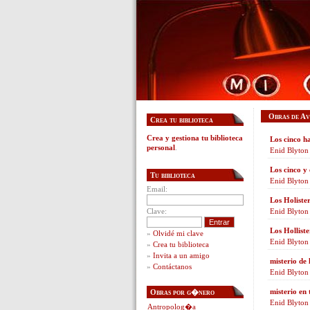
Obras de Av
Crea tu biblioteca
Crea y gestiona tu biblioteca
Los cinco h
personal
.
Enid Blyton
Los cinco y 
Tu biblioteca
Enid Blyton
Email:
Los Holister
Clave:
Enid Blyton
Los Holliste
»
Olvidé mi clave
Enid Blyton
»
Crea tu biblioteca
»
Invita a un amigo
misterio de
»
Contáctanos
Enid Blyton
misterio en
Obras por g�nero
Enid Blyton
Antropolog�a