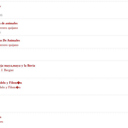
s
06
s de animales
errero quijano
5
as De Animales
errero quijano
ja maya,maya y la lluvia
 J. Bergier
delo y Filem�n
elo y Filem�n
s
es