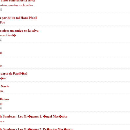
otros cunetos de la selva
tros cunetos de la selva
41
n par de un tal Hans Pfaall
 Poe
e nico: un amigo en la selva
�mez Cerd�
82
gs
gs
parte de Papill�n)
i�re
 Navio
ian
llamas
ri
39
de Sombras - Los Or�genes 1. �ngel Mec�nico
lare
de Sombras - Los Or�genes 2. Pr�ncipe Mec�nico