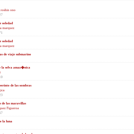
 roshin ono
27
e soledad
ia marquez
71
e soledad
ia marquez
s de viaje submarino
e la selva amaz�nica
t
10
berinto de las sombras
ica
23
is de las maravillas
quez Figueroa
67
e la luna