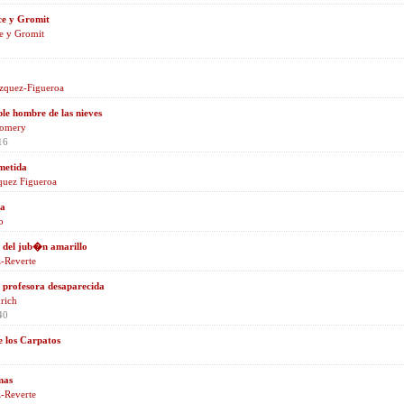
e y Gromit
e y Gromit
zquez-Figueroa
le hombre de las nieves
gomery
16
metida
quez Figueroa
ta
o
o del jub�n amarillo
z-Reverte
a profesora desaparecida
rich
40
de los Carpatos
mas
z-Reverte