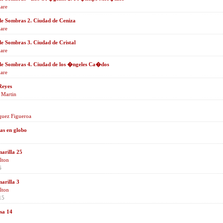
lare
e Sombras 2. Ciudad de Ceniza
lare
e Sombras 3. Ciudad de Cristal
lare
de Sombras 4. Ciudad de los �ngeles Ca�dos
lare
Reyes
 Martin
quez Figueroa
as en globo
marilla 25
lton
6
marilla 3
lton
15
osa 14