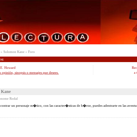
» Solomon Kane » Foro
ne
 E. Howard
Rec
u opinión, sinopsis o mensajes que desees.
a 
 Kane
onome Rodal
ncontrar un personaje m�tico, con las caracter�sticas de h�roe, puedes adentrarte en las aven