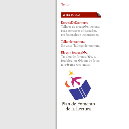
Terror
Webs amigas
EscuelaDeEscritores
Talleres de creaci�n literaria
para escritores aficionados,
profesionales e instituciones.
Taller de escritura
Sinjania. Talleres de escritura.
Blogs y fotograf�a
Tu blog de fotograf�a, tu
fotoblog, tu �lbum de fotos,
tu p�gina web gratis.