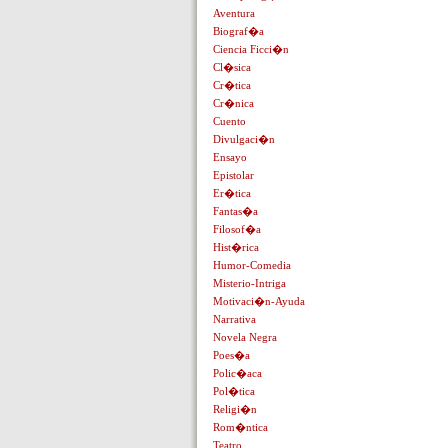
Aventura
Biograf�a
Ciencia Ficci�n
Cl�sica
Cr�tica
Cr�nica
Cuento
Divulgaci�n
Ensayo
Epistolar
Er�tica
Fantas�a
Filosof�a
Hist�rica
Humor-Comedia
Misterio-Intriga
Motivaci�n-Ayuda
Narrativa
Novela Negra
Poes�a
Polic�aca
Pol�tica
Religi�n
Rom�ntica
Teatro