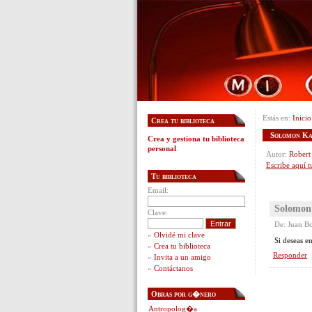
Estás en:
Inicio
Crea tu biblioteca
Solomon Ka
Crea y gestiona tu biblioteca
personal
.
Autor:
Robert
Escribe aquí t
Tu biblioteca
Email:
Solomon
Clave:
De: Juan B
»
Olvidé mi clave
Si deseas e
»
Crea tu biblioteca
Responder
»
Invita a un amigo
»
Contáctanos
Obras por g�nero
Antropolog�a