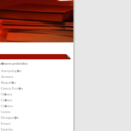
g�neros preferidos:
Antropolog�a
Aventura
Biograf�a
Ciencia Ficci�n
Cl�sica
Cr�tica
Cr�nica
Cuento
Divulgaci�n
Ensayo
Epistolar