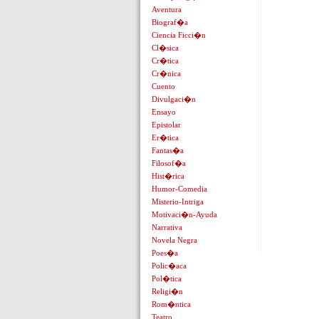
Aventura
Biograf�a
Ciencia Ficci�n
Cl�sica
Cr�tica
Cr�nica
Cuento
Divulgaci�n
Ensayo
Epistolar
Er�tica
Fantas�a
Filosof�a
Hist�rica
Humor-Comedia
Misterio-Intriga
Motivaci�n-Ayuda
Narrativa
Novela Negra
Poes�a
Polic�aca
Pol�tica
Religi�n
Rom�ntica
Teatro