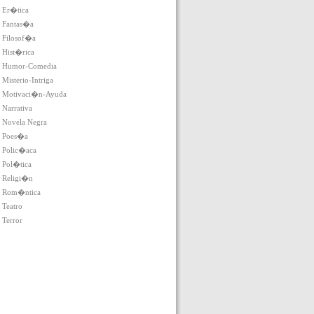
Er�tica
Fantas�a
Filosof�a
Hist�rica
Humor-Comedia
Misterio-Intriga
Motivaci�n-Ayuda
Narrativa
Novela Negra
Poes�a
Polic�aca
Pol�tica
Religi�n
Rom�ntica
Teatro
Terror