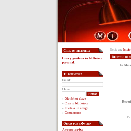
Estás en:
Inicio
Crea tu biblioteca
Registro de 
Crea y gestiona tu biblioteca
personal
.
Tu Alia
Tu biblioteca
Email:
Clave:
»
Olvidé mi clave
Repet
»
Crea tu biblioteca
»
Invita a un amigo
»
Contáctanos
Pr
Obras por g�nero
Antropolog�a