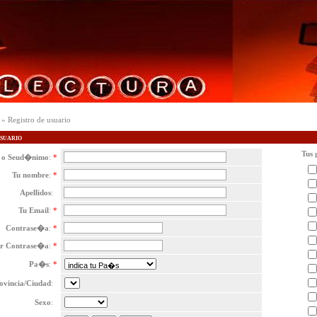
» Registro de usuario
usuario
Tus 
s o Seud�nimo
:
*
Tu nombre
:
*
Apellidos
:
Tu Email
:
*
Contrase�a
:
*
ir Contrase�a
:
*
Pa�s
:
*
ovincia/Ciudad
:
Sexo
: