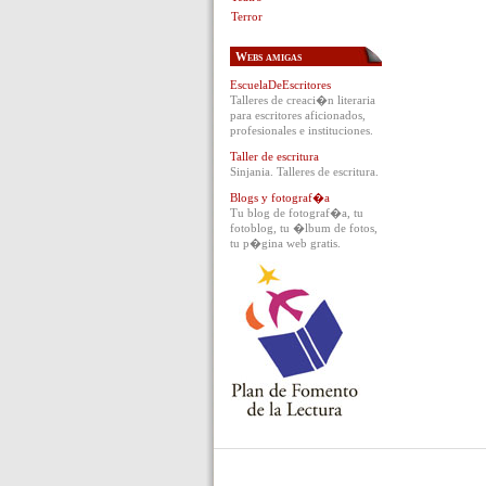
Terror
Webs amigas
EscuelaDeEscritores
Talleres de creaci�n literaria
para escritores aficionados,
profesionales e instituciones.
Taller de escritura
Sinjania. Talleres de escritura.
Blogs y fotograf�a
Tu blog de fotograf�a, tu
fotoblog, tu �lbum de fotos,
tu p�gina web gratis.