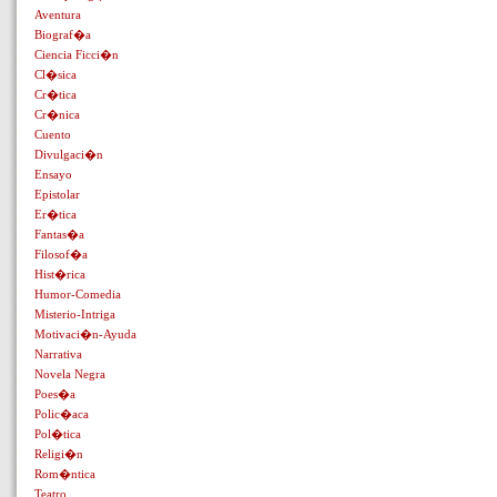
Aventura
Biograf�a
Ciencia Ficci�n
Cl�sica
Cr�tica
Cr�nica
Cuento
Divulgaci�n
Ensayo
Epistolar
Er�tica
Fantas�a
Filosof�a
Hist�rica
Humor-Comedia
Misterio-Intriga
Motivaci�n-Ayuda
Narrativa
Novela Negra
Poes�a
Polic�aca
Pol�tica
Religi�n
Rom�ntica
Teatro