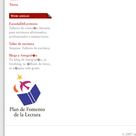
Terror
Webs amigas
EscuelaDeEscritores
Talleres de creaci�n literaria
para escritores aficionados,
profesionales e instituciones.
Taller de escritura
Sinjania. Talleres de escritura.
Blogs y fotograf�a
Tu blog de fotograf�a, tu
fotoblog, tu �lbum de fotos,
tu p�gina web gratis.
© 2007 