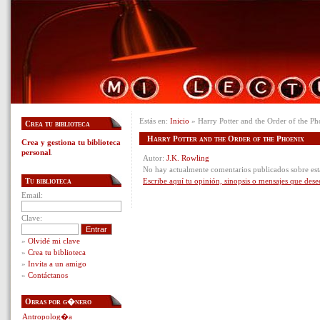
Estás en:
Inicio
» Harry Potter and the Order of the P
Crea tu biblioteca
Harry Potter and the Order of the Phoenix
Crea y gestiona tu biblioteca
personal
.
Autor:
J.K. Rowling
No hay actualmente comentarios publicados sobre est
Tu biblioteca
Escribe aquí tu opinión, sinopsis o mensajes que dese
Email:
Clave:
»
Olvidé mi clave
»
Crea tu biblioteca
»
Invita a un amigo
»
Contáctanos
Obras por g�nero
Antropolog�a