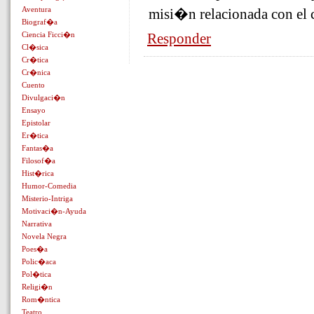
Aventura
misi�n relacionada con el c
Biograf�a
Ciencia Ficci�n
Responder
Cl�sica
Cr�tica
Cr�nica
Cuento
Divulgaci�n
Ensayo
Epistolar
Er�tica
Fantas�a
Filosof�a
Hist�rica
Humor-Comedia
Misterio-Intriga
Motivaci�n-Ayuda
Narrativa
Novela Negra
Poes�a
Polic�aca
Pol�tica
Religi�n
Rom�ntica
Teatro