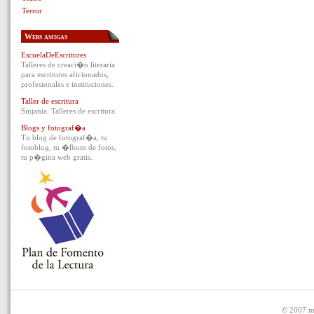
Terror
Webs amigas
EscuelaDeEscritores
Talleres de creaci�n literaria
para escritores aficionados,
profesionales e instituciones.
Taller de escritura
Sinjania. Talleres de escritura.
Blogs y fotograf�a
Tu blog de fotograf�a, tu
fotoblog, tu �lbum de fotos,
tu p�gina web gratis.
© 2007 