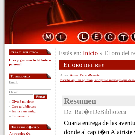
Estás en:
Inicio
» El oro del r
Crea tu biblioteca
Crea y gestiona tu biblioteca
El oro del rey
personal
.
Autor:
Arturo Perez-Reverte
Tu biblioteca
Escribe aquí tu opinión, sinopsis o mensajes que dese
Email:
Clave:
Resumen
»
Olvidé mi clave
»
Crea tu biblioteca
De: Rat�nDeBiblioteca
»
Invita a un amigo
»
Contáctanos
Cuarta entrega de las aventu
Obras por g�nero
donde al capit�n Alatriste 
Antropolog�a