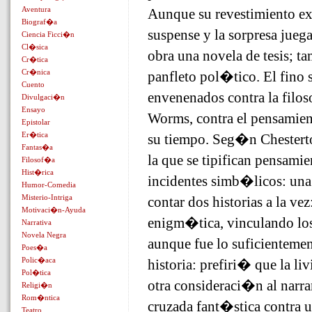
Aventura
Aunque su revestimiento ext
Biograf�a
suspense y la sorpresa jueg
Ciencia Ficci�n
Cl�sica
obra una novela de tesis; 
Cr�tica
Cr�nica
panfleto pol�tico. El fino 
Cuento
envenenados contra la filo
Divulgaci�n
Ensayo
Worms, contra el pensamien
Epistolar
Er�tica
su tiempo. Seg�n Chesterton
Fantas�a
la que se tipifican pensami
Filosof�a
Hist�rica
incidentes simb�licos: una
Humor-Comedia
Misterio-Intriga
contar dos historias a la vez
Motivaci�n-Ayuda
enigm�tica, vinculando los
Narrativa
Novela Negra
aunque fue lo suficientemen
Poes�a
Polic�aca
historia: prefiri� que la li
Pol�tica
otra consideraci�n al narra
Religi�n
Rom�ntica
cruzada fant�stica contra 
Teatro