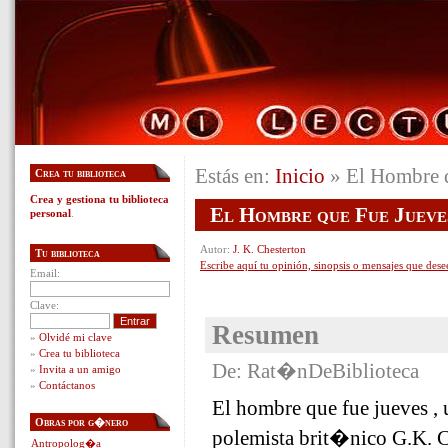
Estás en:
Inicio
» El Hombre q
Crea tu biblioteca
Crea y gestiona tu biblioteca
El Hombre que Fue Jueve
personal
.
Autor:
J. K. Chesterton
Tu biblioteca
Escribe aquí tu opinión, sinopsis o mensajes que dese
Email:
Clave:
Resumen
»
Olvidé mi clave
»
Crea tu biblioteca
De: Rat�nDeBiblioteca
»
Invita a un amigo
»
Contáctanos
El hombre que fue jueves , 
Obras por g�nero
polemista brit�nico G.K. Che
Antropolog�a