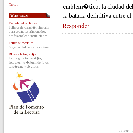
Terror
emblem�tico, la ciudad del
la batalla definitiva entre e
Webs amigas
EscuelaDeEscritores
Responder
Talleres de creaci�n literaria
para escritores aficionados,
profesionales e instituciones.
Taller de escritura
Sinjania. Talleres de escritura.
Blogs y fotograf�a
Tu blog de fotograf�a, tu
fotoblog, tu �lbum de fotos,
tu p�gina web gratis.
© 2007 