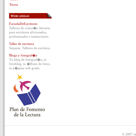
Terror
Webs amigas
EscuelaDeEscritores
Talleres de creaci�n literaria
para escritores aficionados,
profesionales e instituciones.
Taller de escritura
Sinjania. Talleres de escritura.
Blogs y fotograf�a
Tu blog de fotograf�a, tu
fotoblog, tu �lbum de fotos,
tu p�gina web gratis.
© 2007 