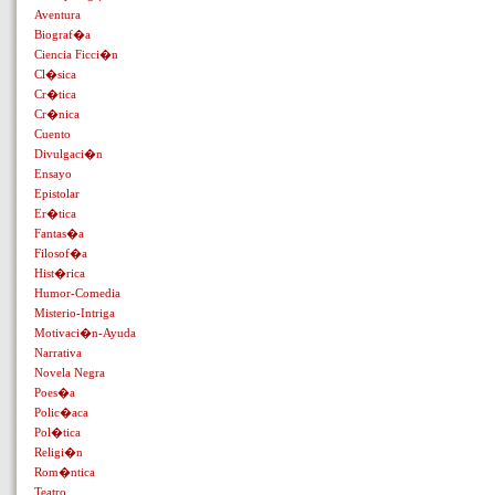
Aventura
Biograf�a
Ciencia Ficci�n
Cl�sica
Cr�tica
Cr�nica
Cuento
Divulgaci�n
Ensayo
Epistolar
Er�tica
Fantas�a
Filosof�a
Hist�rica
Humor-Comedia
Misterio-Intriga
Motivaci�n-Ayuda
Narrativa
Novela Negra
Poes�a
Polic�aca
Pol�tica
Religi�n
Rom�ntica
Teatro