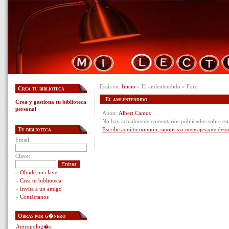
Estás en:
Inicio
» El amlentendido » Foro
Crea tu biblioteca
El amlentendido
Crea y gestiona tu biblioteca
personal
.
Autor:
Albert Camus
No hay actualmente comentarios publicados sobre est
Tu biblioteca
Escribe aquí tu opinión, sinopsis o mensajes que dese
Email:
Clave:
»
Olvidé mi clave
»
Crea tu biblioteca
»
Invita a un amigo
»
Contáctanos
Obras por g�nero
Antropolog�a