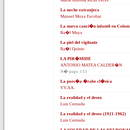
Maria Antonia Ricas Peces
La noche extranjera
Manuel Moya Escobar
La nueva canci�n infantil en Colom
Ra�l Maya
La piel del vigilante
Ra�l Quinto
LA PIR�MIDE
ANTONIO MATEA CALDER�N
N� pags: 133
La poes�a �rabe cl�sica
VV.AA.
La realidad y el deseo
Luis Cernuda
La realidad y el deseo (1921-1962)
Luis Cernuda