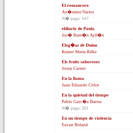
El romancero
An�nimo/Varios
N� pags: 167
eldiario de Paula
Jos� Ram�n Ayll�n
Eleg�as de Duino
Rainer Maria Rilke
Els fruits saborosos
Josep Carner
En la llama
Juan Eduardo Cirlot
En la quietud del tiempo
Pablo Garc�a Baena
N� pags: 261
En un tiempo de violencia
Eavan Boland