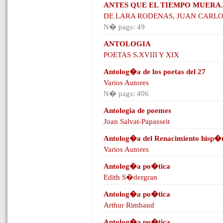
ANTES QUE EL TIEMPO MUERA.
DE LARA RODENAS, JUAN CARL
N� pags: 49
ANTOLOGIA
POETAS S.XVIII Y XIX
Antolog�a de los poetas del 27
Varios Autores
N� pags: 406
Antologia de poemes
Joan Salvat-Papasseit
Antolog�a del Renacimiento hisp�
Varios Autores
Antolog�a po�tica
Edith S�dergran
Antolog�a po�tica
Arthur Rimbaud
Antolog�a po�tica