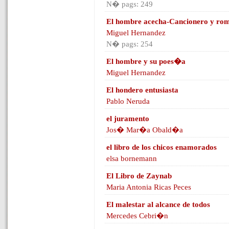
N� pags: 249
El hombre acecha-Cancionero y rom
Miguel Hernandez
N� pags: 254
El hombre y su poes�a
Miguel Hernandez
El hondero entusiasta
Pablo Neruda
el juramento
Jos� Mar�a Obald�a
el libro de los chicos enamorados
elsa bornemann
El Libro de Zaynab
Maria Antonia Ricas Peces
El malestar al alcance de todos
Mercedes Cebri�n