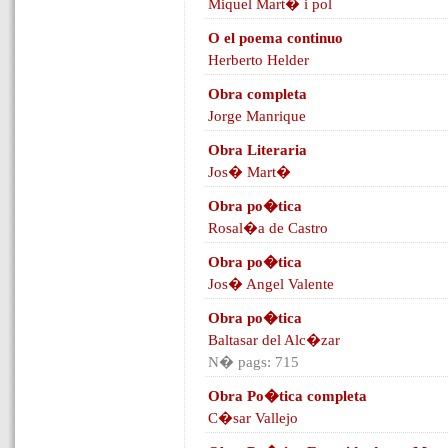
Miquel Mart� i pol
O el poema continuo
Herberto Helder
Obra completa
Jorge Manrique
Obra Literaria
Jos� Mart�
Obra po�tica
Rosal�a de Castro
Obra po�tica
Jos� Angel Valente
Obra po�tica
Baltasar del Alc�zar
N� pags: 715
Obra Po�tica completa
C�sar Vallejo