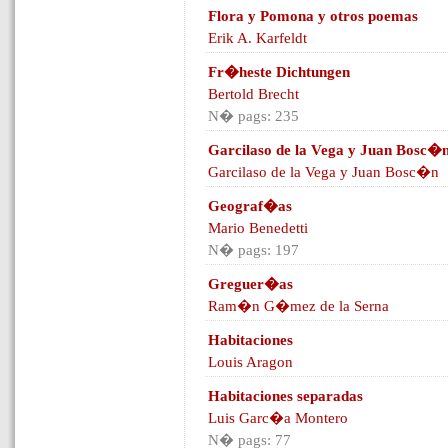
Flora y Pomona y otros poemas
Erik A. Karfeldt
Fr�heste Dichtungen
Bertold Brecht
N� pags: 235
Garcilaso de la Vega y Juan Bosc�
Garcilaso de la Vega y Juan Bosc�n
Geograf�as
Mario Benedetti
N� pags: 197
Greguer�as
Ram�n G�mez de la Serna
Habitaciones
Louis Aragon
Habitaciones separadas
Luis Garc�a Montero
N� pags: 77