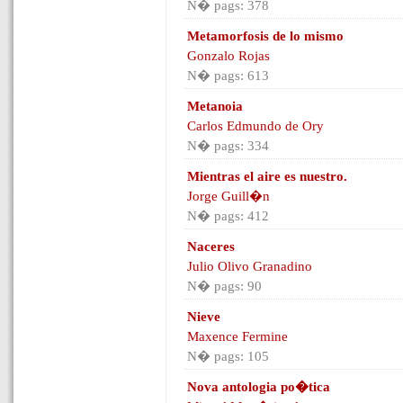
N� pags: 378
Metamorfosis de lo mismo
Gonzalo Rojas
N� pags: 613
Metanoia
Carlos Edmundo de Ory
N� pags: 334
Mientras el aire es nuestro.
Jorge Guill�n
N� pags: 412
Naceres
Julio Olivo Granadino
N� pags: 90
Nieve
Maxence Fermine
N� pags: 105
Nova antologia po�tica