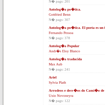
N� pags: 201
Antolog�a po�tica.
Gottfried Benn
N� pags: 307
Antolog�a po�tica. El poeta es un f
Fernando Pessoa
N� pags: 378
Antolog�a Popular
Andr�s Eloy Blanco
Antolog�a traducida
Max Aub
N� pags: 241
Ariel
Sylvia Plath
Arrodeos e desv�os do Cami�o de S
Uxio Novoneyra
N� pags: 122