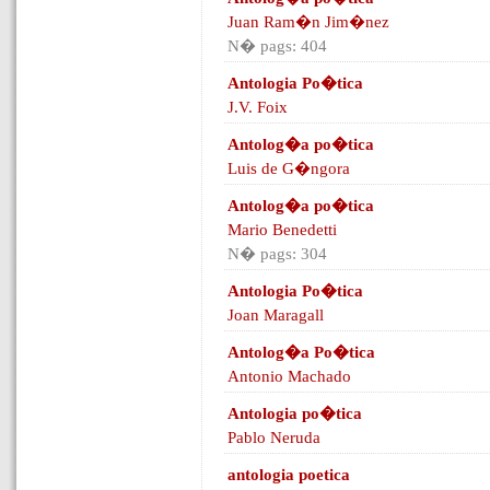
Juan Ram�n Jim�nez
N� pags: 404
Antologia Po�tica
J.V. Foix
Antolog�a po�tica
Luis de G�ngora
Antolog�a po�tica
Mario Benedetti
N� pags: 304
Antologia Po�tica
Joan Maragall
Antolog�a Po�tica
Antonio Machado
Antologia po�tica
Pablo Neruda
antologia poetica