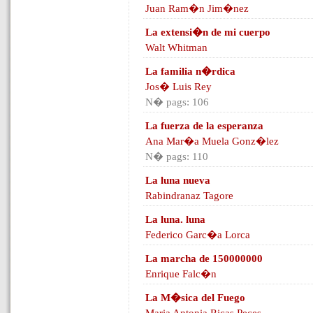
Juan Ram�n Jim�nez
La extensi�n de mi cuerpo
Walt Whitman
La familia n�rdica
Jos� Luis Rey
N� pags: 106
La fuerza de la esperanza
Ana Mar�a Muela Gonz�lez
N� pags: 110
La luna nueva
Rabindranaz Tagore
La luna. luna
Federico Garc�a Lorca
La marcha de 150000000
Enrique Falc�n
La M�sica del Fuego