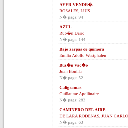
AYER VENDR�.
ROSALES, LUIS.
N� pags: 94
AZUL
Rub�n Dario
N� pags: 144
Bajo zarpas de quimera
Emilio Adolfo Westphalen
Buz�n Vac�o
Juan Bonilla
N� pags: 52
Caligramas
Guillaume Apollinaire
N� pags: 283
CAMINERO DEL AIRE.
DE LARA RODENAS, JUAN CARL
N� pags: 63