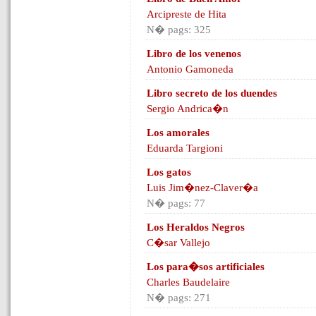
Arcipreste de Hita
N� pags: 325
Libro de los venenos
Antonio Gamoneda
Libro secreto de los duendes
Sergio Andrica�n
Los amorales
Eduarda Targioni
Los gatos
Luis Jim�nez-Claver�a
N� pags: 77
Los Heraldos Negros
C�sar Vallejo
Los para�sos artificiales
Charles Baudelaire
N� pags: 271