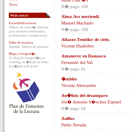
Inma Chac�n
Terror
N� pags: 100
Webs amigas
Alma.Ars moriendi.
Manuel Machado
EscuelaDeEscritores
Talleres de creaci�n literaria
N� pags: 168
para escritores aficionados,
profesionales e instituciones.
Altazor.Temblor de cielo.
Taller de escritura
Vicente Huidobro
Sinjania. Talleres de escritura.
Blogs y fotograf�a
Amanecer en Damasco
Tu blog de fotograf�a, tu
fotoblog, tu �lbum de fotos,
Fernando del Val
tu p�gina web gratis.
N� pags: 81
�mbito
Vicente Aleixandre
An�lisis del desamparo
Jos� Antonio S�nchez Espinel
N� pags: 68
Anillos
Pablo Neruda