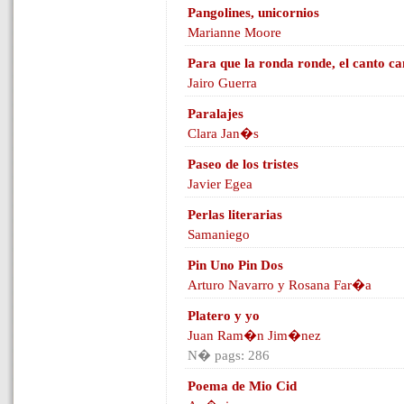
Pangolines, unicornios
Marianne Moore
Para que la ronda ronde, el canto ca
Jairo Guerra
Paralajes
Clara Jan�s
Paseo de los tristes
Javier Egea
Perlas literarias
Samaniego
Pin Uno Pin Dos
Arturo Navarro y Rosana Far�a
Platero y yo
Juan Ram�n Jim�nez
N� pags: 286
Poema de Mio Cid