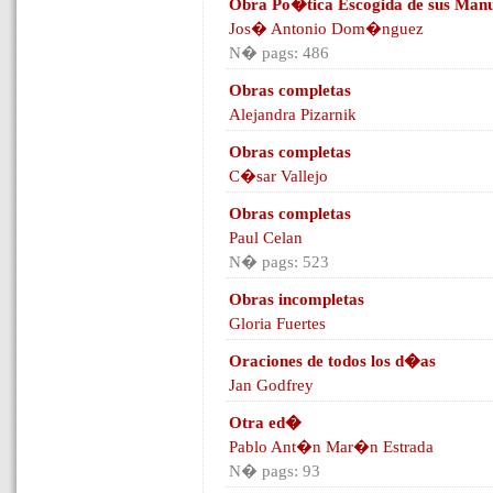
Obra Po�tica Escogida de sus Manus
Jos� Antonio Dom�nguez
N� pags: 486
Obras completas
Alejandra Pizarnik
Obras completas
C�sar Vallejo
Obras completas
Paul Celan
N� pags: 523
Obras incompletas
Gloria Fuertes
Oraciones de todos los d�as
Jan Godfrey
Otra ed�
Pablo Ant�n Mar�n Estrada
N� pags: 93