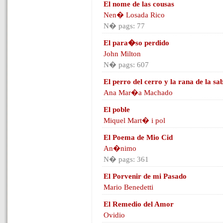
El nome de las cousas
Nen� Losada Rico
N� pags: 77
El para�so perdido
John Milton
N� pags: 607
El perro del cerro y la rana de la s
Ana Mar�a Machado
El poble
Miquel Mart� i pol
El Poema de Mio Cid
An�nimo
N� pags: 361
El Porvenir de mi Pasado
Mario Benedetti
El Remedio del Amor
Ovidio