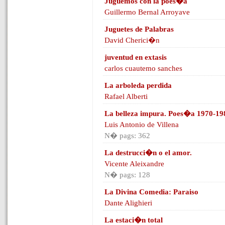
Juguemos con la poes�a
Guillermo Bernal Arroyave
Juguetes de Palabras
David Cherici�n
juventud en extasis
carlos cuautemo sanches
La arboleda perdida
Rafael Alberti
La belleza impura. Poes�a 1970-19
Luis Antonio de Villena
N� pags: 362
La destrucci�n o el amor.
Vicente Aleixandre
N� pags: 128
La Divina Comedia: Paraiso
Dante Alighieri
La estaci�n total