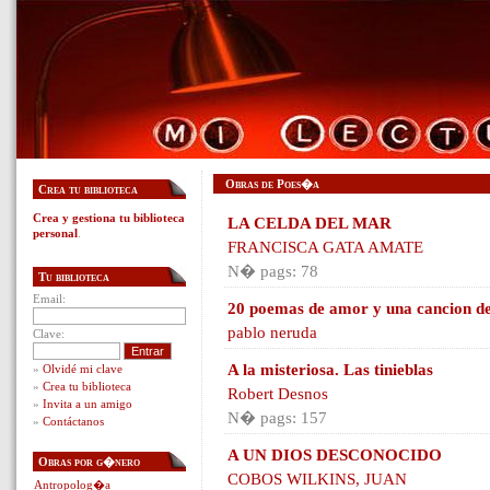
Obras de Poes�a
Crea tu biblioteca
Crea y gestiona tu biblioteca
LA CELDA DEL MAR
personal
.
FRANCISCA GATA AMATE
N� pags: 78
Tu biblioteca
Email:
20 poemas de amor y una cancion d
pablo neruda
Clave:
A la misteriosa. Las tinieblas
»
Olvidé mi clave
»
Crea tu biblioteca
Robert Desnos
»
Invita a un amigo
N� pags: 157
»
Contáctanos
A UN DIOS DESCONOCIDO
Obras por g�nero
COBOS WILKINS, JUAN
Antropolog�a