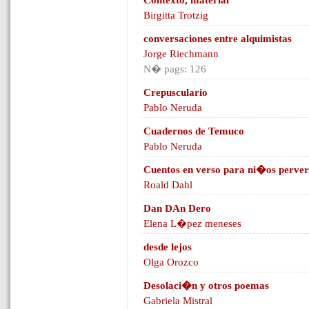
Contexto, material
Birgitta Trotzig
conversaciones entre alquimistas
Jorge Riechmann
N� pags: 126
Crepusculario
Pablo Neruda
Cuadernos de Temuco
Pablo Neruda
Cuentos en verso para ni�os perver
Roald Dahl
Dan DAn Dero
Elena L�pez meneses
desde lejos
Olga Orozco
Desolaci�n y otros poemas
Gabriela Mistral