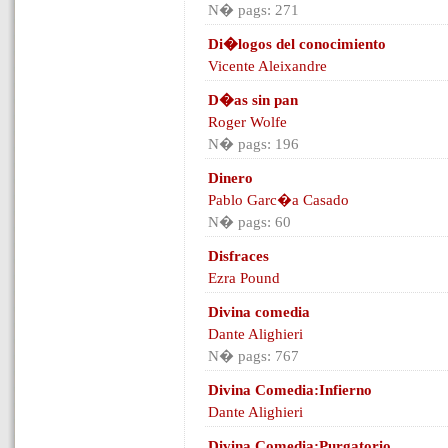
N� pags: 271
Di�logos del conocimiento
Vicente Aleixandre
D�as sin pan
Roger Wolfe
N� pags: 196
Dinero
Pablo Garc�a Casado
N� pags: 60
Disfraces
Ezra Pound
Divina comedia
Dante Alighieri
N� pags: 767
Divina Comedia:Infierno
Dante Alighieri
Divina Comedia:Purgatorio