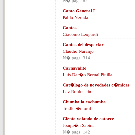
N� pags: 82
Canto General I
Pablo Neruda
Cantos
Giacomo Leopardi
Cantos del despertar
Claudio Naranjo
N� pags: 314
Carnavalito
Luis Dar�o Bernal Pinilla
Cat�logo de novedades c�micas
Lev Rubinstein
Chumba la cachumba
Tradici�n oral
Ciento volando de catorce
Joaqu�n Sabina
N� pags: 142