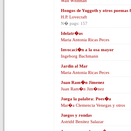
Walt Whitman
Hongos de Yuggoth y otros poemas 
H.P. Lovecraft
N� pags: 157
Idolatr�as
Maria Antonia Ricas Peces
Invocaci�n a la osa mayor
Ingeborg Bachmann
Jardin al Mar
Maria Antonia Ricas Peces
Juan Ram�n Jimenez
Juan Ram�n Jim�nez
Juega la palabra: Poes�a
Mar�a Clemencia Venegas y otros
Juegos y rondas
Astridd Benitez Salazar