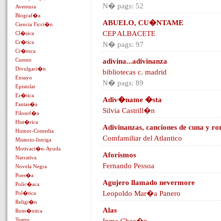
N� pags: 52
Aventura
Biograf�a
ABUELO, CU�NTAME
Ciencia Ficci�n
CEP ALBACETE
Cl�sica
Cr�tica
N� pags: 97
Cr�nica
Cuento
adivina...adivinanza
Divulgaci�n
bibliotecas c. madrid
Ensayo
N� pags: 89
Epistolar
Er�tica
Adiv�name �sta
Fantas�a
Silvia Castrill�n
Filosof�a
Hist�rica
Adivinanzas, canciones de cuna y ro
Humor-Comedia
Comfamiliar del Atlantico
Misterio-Intriga
Motivaci�n-Ayuda
Aforismos
Narrativa
Fernando Pessoa
Novela Negra
Poes�a
Agujero llamado nevermore
Polic�aca
Leopoldo Mar�a Panero
Pol�tica
Religi�n
Alas
Rom�ntica
Teatro