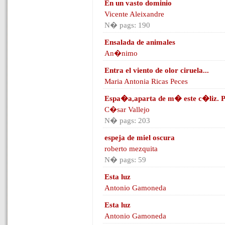
En un vasto dominio
Vicente Aleixandre
N� pags: 190
Ensalada de animales
An�nimo
Entra el viento de olor ciruela...
Maria Antonia Ricas Peces
Espa�a,aparta de m� este c�liz. 
C�sar Vallejo
N� pags: 203
espeja de miel oscura
roberto mezquita
N� pags: 59
Esta luz
Antonio Gamoneda
Esta luz
Antonio Gamoneda