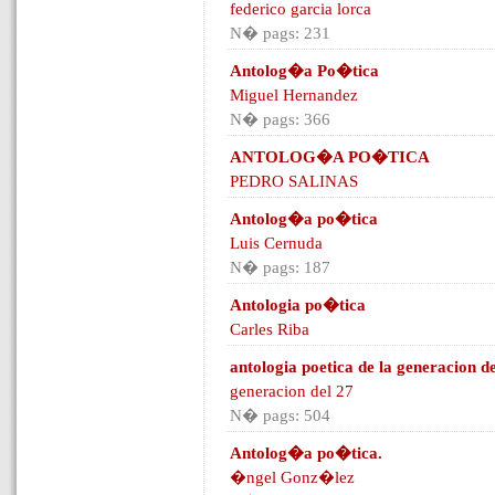
federico garcia lorca
N� pags: 231
Antolog�a Po�tica
Miguel Hernandez
N� pags: 366
ANTOLOG�A PO�TICA
PEDRO SALINAS
Antolog�a po�tica
Luis Cernuda
N� pags: 187
Antologia po�tica
Carles Riba
antologia poetica de la generacion d
generacion del 27
N� pags: 504
Antolog�a po�tica.
�ngel Gonz�lez