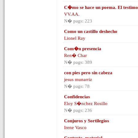
C�mo se hace un poema. El testimon
VV.AA.
N� pags: 223
Como un castillo deshecho
Lionel Ray
Com�n presencia
Ren� Char
N� pags: 389
con pies pero sin cabeza
jesus munarriz
N� pags: 78
Confidencias
Eloy S�nchez Rosillo
N� pags: 236
Conjuros y Sortilegios
Irene Vasco