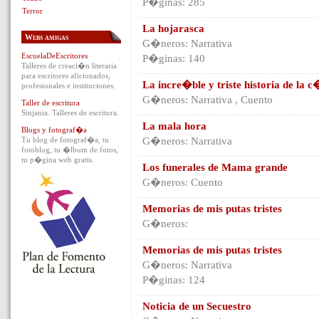
P�ginas: 285
Terror
La hojarasca
Webs amigas
G�neros: Narrativa
EscuelaDeEscritores
P�ginas: 140
Talleres de creaci�n literaria
para escritores aficionados,
La incre�ble y triste historia de la
profesionales e instituciones.
G�neros: Narrativa , Cuento
Taller de escritura
Sinjania. Talleres de escritura.
La mala hora
Blogs y fotograf�a
Tu blog de fotograf�a, tu
G�neros: Narrativa
fotoblog, tu �lbum de fotos,
tu p�gina web gratis.
Los funerales de Mama grande
G�neros: Cuento
Memorias de mis putas tristes
G�neros:
Memorias de mis putas tristes
G�neros: Narrativa
P�ginas: 124
Noticia de un Secuestro