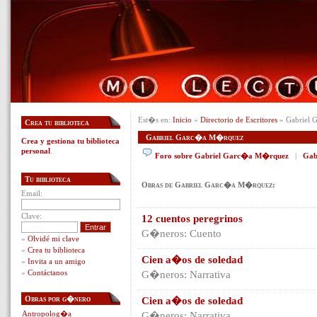
Est�s en:
Inicio
»
Directorio de Escritores
» Gabriel
Crea tu biblioteca
Gabriel Garc�a M�rquez
Crea y gestiona tu biblioteca
personal
.
Foro sobre Gabriel Garc�a M�rquez
|
Gab
Tu biblioteca
Obras de Gabriel Garc�a M�rquez:
Email:
Clave:
12 cuentos peregrinos
G�neros: Cuento
»
Olvidé mi clave
»
Crea tu biblioteca
Cien a�os de soledad
»
Invita a un amigo
»
Contáctanos
G�neros: Narrativa
Obras por g�nero
Cien a�os de soledad
Antropolog�a
G�neros: Narrativa