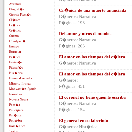
Aventura
Biograf�a
Cr�nica de una muerte anunciada
Ciencia Ficci�n
G�neros: Narrativa
Cl�sica
P�ginas: 193
Cr�tica
Cr�nica
Del amor y otros demonios
Cuento
G�neros: Narrativa
Divulgaci�n
P�ginas: 203
Ensayo
Epistolar
El amor en los tiempos del c�lera
Er�tica
Fantas�a
G�neros: Narrativa
Filosof�a
Hist�rica
El amor en los tiempos del c�lera
Humor-Comedia
G�neros:
Misterio-Intriga
P�ginas: 451
Motivaci�n-Ayuda
Narrativa
El coronel no tiene quien le escriba
Novela Negra
G�neros: Narrativa
Poes�a
P�ginas: 154
Polic�aca
Pol�tica
El general en su laberinto
Religi�n
Rom�ntica
G�neros: Hist�rica
Teatro