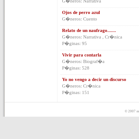
G�neros: Narrativa
Ojos de perro azul
G�neros: Cuento
Relato de un naufrago.......
G�neros: Narrativa , Cr�nica
P�ginas: 95
Vivir para contarla
G�neros: Biograf�a
P�ginas: 528
Yo no vengo a decir un discurso
G�neros: Cr�nica
P�ginas: 151
© 2007 