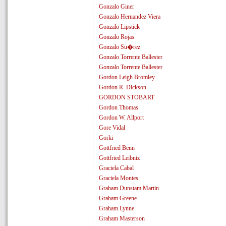
Gonzalo Giner
Gonzalo Hernandez Viera
Gonzalo Lipstick
Gonzalo Rojas
Gonzalo Su�rez
Gonzalo Torrente Ballester
Gonzalo Torrente Ballester
Gordon Leigh Bromley
Gordon R. Dickson
GORDON STOBART
Gordon Thomas
Gordon W. Allport
Gore Vidal
Gorki
Gottfried Benn
Gottfried Leibniz
Graciela Cabal
Graciela Montes
Graham Dunstam Martin
Graham Greene
Graham Lynne
Graham Masterson