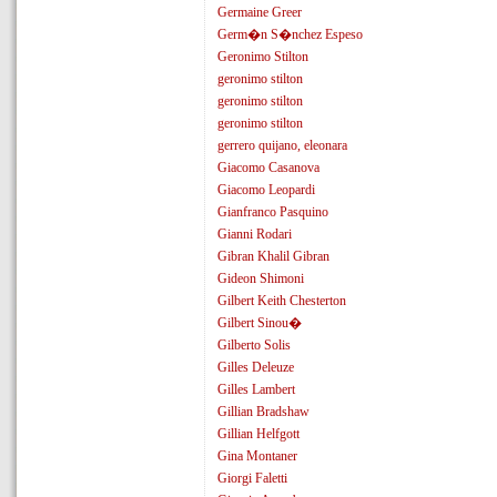
Germaine Greer
Germ�n S�nchez Espeso
Geronimo Stilton
geronimo stilton
geronimo stilton
geronimo stilton
gerrero quijano, eleonara
Giacomo Casanova
Giacomo Leopardi
Gianfranco Pasquino
Gianni Rodari
Gibran Khalil Gibran
Gideon Shimoni
Gilbert Keith Chesterton
Gilbert Sinou�
Gilberto Solis
Gilles Deleuze
Gilles Lambert
Gillian Bradshaw
Gillian Helfgott
Gina Montaner
Giorgi Faletti