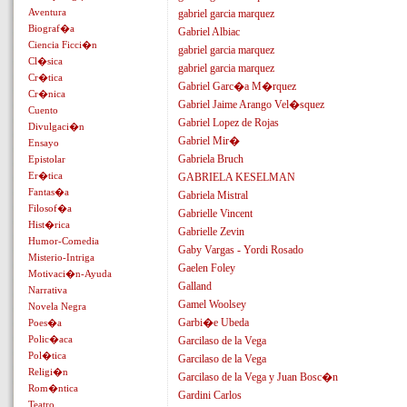
Aventura
gabriel garcia marquez
Biograf�a
Gabriel Albiac
Ciencia Ficci�n
gabriel garcia marquez
Cl�sica
gabriel garcia marquez
Cr�tica
Gabriel Garc�a M�rquez
Cr�nica
Gabriel Jaime Arango Vel�squez
Cuento
Gabriel Lopez de Rojas
Divulgaci�n
Gabriel Mir�
Ensayo
Gabriela Bruch
Epistolar
Er�tica
GABRIELA KESELMAN
Fantas�a
Gabriela Mistral
Filosof�a
Gabrielle Vincent
Hist�rica
Gabrielle Zevin
Humor-Comedia
Gaby Vargas - Yordi Rosado
Misterio-Intriga
Gaelen Foley
Motivaci�n-Ayuda
Galland
Narrativa
Gamel Woolsey
Novela Negra
Garbi�e Ubeda
Poes�a
Polic�aca
Garcilaso de la Vega
Pol�tica
Garcilaso de la Vega
Religi�n
Garcilaso de la Vega y Juan Bosc�n
Rom�ntica
Gardini Carlos
Teatro