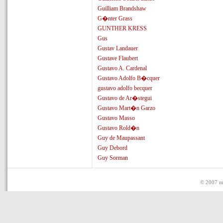
Guilliam Brandshaw
G�nter Grass
GUNTHER KRESS
Gus
Gustav Landauer
Gustave Flaubert
Gustavo A. Cardenal
Gustavo Adolfo B�cquer
gustavo adolfo becquer
Gustavo de Ar�stegui
Gustavo Mart�n Garzo
Gustavo Masso
Gustavo Rold�n
Guy de Maupassant
Guy Debord
Guy Sorman
© 2007 