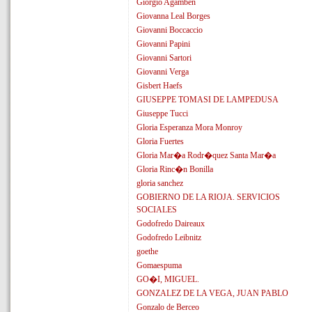
Giorgio Agamben
Giovanna Leal Borges
Giovanni Boccaccio
Giovanni Papini
Giovanni Sartori
Giovanni Verga
Gisbert Haefs
GIUSEPPE TOMASI DE LAMPEDUSA
Giuseppe Tucci
Gloria Esperanza Mora Monroy
Gloria Fuertes
Gloria Mar�a Rodr�quez Santa Mar�a
Gloria Rinc�n Bonilla
gloria sanchez
GOBIERNO DE LA RIOJA. SERVICIOS
SOCIALES
Godofredo Daireaux
Godofredo Leibnitz
goethe
Gomaespuma
GO�I, MIGUEL.
GONZALEZ DE LA VEGA, JUAN PABLO
Gonzalo de Berceo