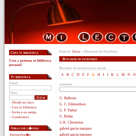
Estás en:
Inicio
» Directorio de Escritores
Crea tu biblioteca
Buscador de escritores
Crea y gestiona tu biblioteca
personal
.
Buscador de escritores por inicial:
A
B
C
D
E
F
G
H
I
J
K
L
M
N
O
Tu biblioteca
Email:
completa:
Clave:
G. Ballester
»
Olvidé mi clave
G. C. Edmondson
»
Crea tu biblioteca
G. P. Parker
»
Invita a un amigo
G. Robin
»
Contáctanos
G.K. Chesterton
Obras por g�nero
gabriel garcia marquez
gabriel garcia marquez
Antropolog�a