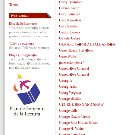
Garry Bannister
Terror
Garson Kanin
Gary Jennings
Webs amigas
Gary Kowalski
EscuelaDeEscritores
Gary Snyder
Talleres de creaci�n literaria
para escritores aficionados,
Gaston Leroux
profesionales e instituciones.
Gawdat Gabra
Taller de escritura
GENARO G�MEZ ETXEBARR�A
Sinjania. Talleres de escritura.
Gene Ricaud-Fran�ois
Blogs y fotograf�a
Gene Wolfe
Tu blog de fotograf�a, tu
generacion del 27
fotoblog, tu �lbum de fotos,
tu p�gina web gratis.
Genevi�ve Chauvel
Genevi�ve Chauvel
Georg Ta
Georg Trakl
Georg Wegener
George Bataille
GEORGE BERNARD SHAW
George Crile
George Dawes Green
George Eliot Harlan Ellison
George H. White
George Langelaan