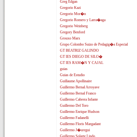
Greg Edgan
Gregorio Kazi
Gregorio Mor�n
Gregorio Romero y Larra�aga
Gregorio Weinberg
Gregory Benford
Grouxo Marx
Grupo Colombo Suizo de Pedagig�a Especial
GT BEATRIZ GALINDO
GT IES DIEGO DE SILO�
GT IES RAM�N Y CAJAL
guias
Guias de Estudio
Guillaume Apollinaire
Guillermo Bernal Arroyave
Guillermo Bernal Franco
Guillermo Cabrera Infante
Guillermo Del Toro
Guillermo Enrique Hudson
Guillermo Fadanelli
Guillermo Floris Margadant
Guillermo J�uregui
Guillermo Solarte Lindo