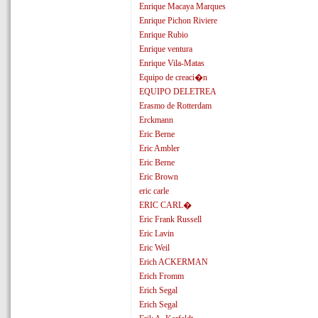
Enrique Macaya Marques
Enrique Pichon Riviere
Enrique Rubio
Enrique ventura
Enrique Vila-Matas
Equipo de creaci�n
EQUIPO DELETREA
Erasmo de Rotterdam
Erckmann
Eric Berne
Eric Ambler
Eric Berne
Eric Brown
eric carle
ERIC CARL�
Eric Frank Russell
Eric Lavin
Eric Weil
Erich ACKERMAN
Erich Fromm
Erich Segal
Erich Segal