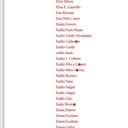
Elvia Silvera
Elvio E. Gandolfo
Elza Morante
Ema Wolf y otros
Emilia Ferreiro
Emilia Pardo Bazan
Emilio Adolfo Westphalen
Emilio Calder�n
Emilio Carilla
emilio iriarte
Emilio J. Corbiere
Emilio Mira y L�pez
Emilio Ribes I�esta
Emilio Romero
Emilio Salas
Emilio Salgari
Emilio Salgari
Emilio Zola
Emily Bront�
Emma Damon
Emma Escalante
Emma Escalante
Emma Godoy