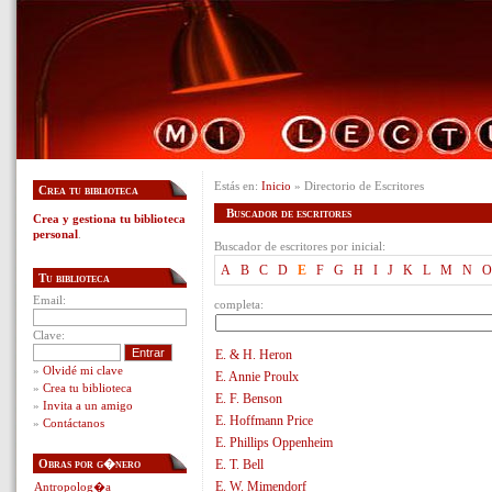
Estás en:
Inicio
» Directorio de Escritores
Crea tu biblioteca
Buscador de escritores
Crea y gestiona tu biblioteca
personal
.
Buscador de escritores por inicial:
A
B
C
D
E
F
G
H
I
J
K
L
M
N
O
Tu biblioteca
Email:
completa:
Clave:
E. & H. Heron
»
Olvidé mi clave
E. Annie Proulx
»
Crea tu biblioteca
E. F. Benson
»
Invita a un amigo
E. Hoffmann Price
»
Contáctanos
E. Phillips Oppenheim
Obras por g�nero
E. T. Bell
E. W. Mimendorf
Antropolog�a