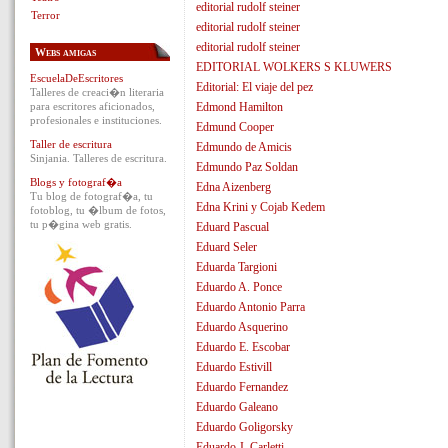
editorial rudolf steiner
Terror
editorial rudolf steiner
editorial rudolf steiner
Webs amigas
EDITORIAL WOLKERS S KLUWERS
EscuelaDeEscritores
Editorial: El viaje del pez
Talleres de creaci�n literaria
para escritores aficionados,
Edmond Hamilton
profesionales e instituciones.
Edmund Cooper
Taller de escritura
Edmundo de Amicis
Sinjania. Talleres de escritura.
Edmundo Paz Soldan
Blogs y fotograf�a
Edna Aizenberg
Tu blog de fotograf�a, tu
Edna Krini y Cojab Kedem
fotoblog, tu �lbum de fotos,
tu p�gina web gratis.
Eduard Pascual
Eduard Seler
Eduarda Targioni
Eduardo A. Ponce
Eduardo Antonio Parra
Eduardo Asquerino
Eduardo E. Escobar
Eduardo Estivill
Eduardo Fernandez
Eduardo Galeano
Eduardo Goligorsky
Eduardo J. Carletti