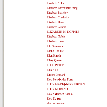
Elizabeth Adler
Elizabeth Barrett Browning
Elizabeth Berkeley
Elizabeth Chadwick
Elizabeth Dacal
Elizabeth Gilbert
ELIZABETH M. KOPPITZ
Elizabeth Noble
Elizabeth Shaw
Elle Newmark
Ellen G. White
Ellen Hirsch
Ellery Queen
ELLIS PETERS
Ellis Kaut
Elmore Leonard
Eloy Fern�ndez-Porta
ELOY MART�NEZ CEBRIAN
ELOY MORENO
Eloy S�nchez Rosillo
Eloy Tiz�n
elsa bornemann