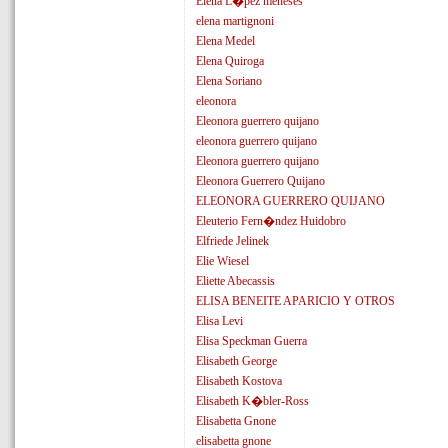
Elena L�pez meneses
elena martignoni
Elena Medel
Elena Quiroga
Elena Soriano
eleonora
Eleonora guerrero quijano
eleonora guerrero quijano
Eleonora guerrero quijano
Eleonora Guerrero Quijano
ELEONORA GUERRERO QUIJANO
Eleuterio Fern�ndez Huidobro
Elfriede Jelinek
Elie Wiesel
Eliette Abecassis
ELISA BENEITE APARICIO Y OTROS
Elisa Levi
Elisa Speckman Guerra
Elisabeth George
Elisabeth Kostova
Elisabeth K�bler-Ross
Elisabetta Gnone
elisabetta gnone