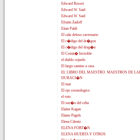
Edward Rosset
Edward W. Said
Edward W. Said
Efraim Zadoff
Eitan Paldi
El caln deloso cavernario
El c�digo del dr�gon
El c�digo del drag�n
El Comit� Invisible
el diablo cojuelo
El largo camino a casa
EL LIBRO DEL MAESTRO. MAESTROS DE L
DURACI�N
El mar
El ojo cosmologico
el roto
El sue�o del celta
Elaine Kagan
Elaine Pagels
Elena Cilento
ELENA FORT�N
ELENA HUERTA Y OTROS