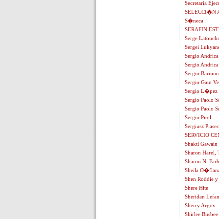
Secretaria Eje
SELECCI�N 
S�neca
SERAFIN ES
Serge Latouch
Sergei Lukyan
Sergio Andric
Sergio Andric
Sergio Barranc
Sergio Gaut V
Sergio L�pez
Sergio Paolo S
Sergio Paolo S
Sergio Pitol
Sergiusz Piasec
SERVICIO C
Shakti Gawain
Sharon Harel, 
Sharon N. Farb
Sheila O�flan
Shen Roddie y 
Shere Hite
Sheridan Lefa
Sherry Argov
Shirlee Busbee