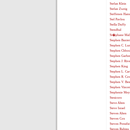
Stefan Klein
Stefan Zweig
Steffenen Hans
Stel Pavlou
Stella Duffy
Stendhal
St�phane Ma
Stephen Baxte
Stephen C. Lun
Stephen Chbo
Stephen Garbe
Stephen J. Rive
Stephen King
Stephen L. Car
Stephen R. Co
Stephen V. Ben
Stephen Vincen
Stephenie Mey
Stesicoro
Steve Alten
Steve Israel
Steven Alten
Steven Cox
Steven Pressfie
Steven Rubins