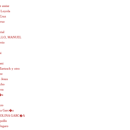
e assise
 Loyola
 Cruz
cruz
rial
LLO, MANUEL
erio
i
ani
Taetzsch y otro
re
 Jesus
cho
boa
c�a
n
nzo
na Garc�a
MOLINA GARC�A
guillo
Ungaro