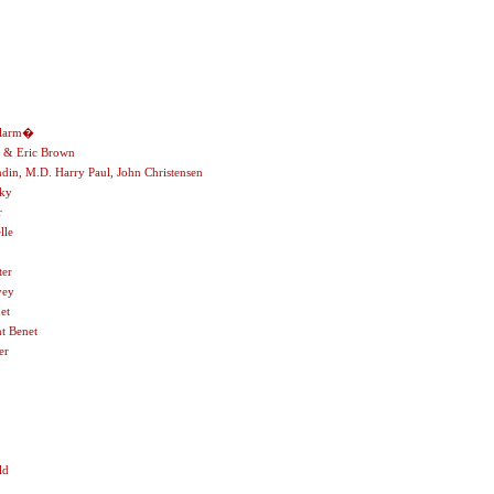
llarm�
r & Eric Brown
din, M.D. Harry Paul, John Christensen
sky
r
lle
ter
vey
et
t Benet
er
ld