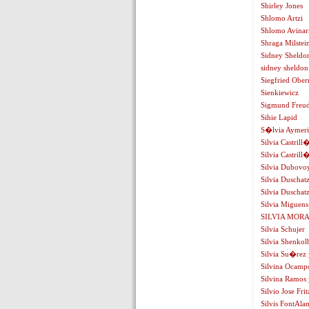
Shirley Jones
Shlomo Artzi
Shlomo Avinar
Shraga Milstei
Sidney Sheldo
sidney sheldon
Siegfried Ober
Sienkiewicz
Sigmund Freu
Sihie Lapid
S�lvia Aymer
Silvia Castrill
Silvia Castrill
Silvia Dubovo
Silvia Duschat
Silvia Duschatz
Silvia Miguens
SILVIA MORA
Silvia Schujer
Silvia Shenkol
Silvia Su�rez 
Silvina Ocamp
Silvina Ramos 
Silvio Jose Fri
Silvis FontAla