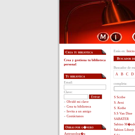
Estás en:
Inicio
Crea tu biblioteca
Buscador de 
Crea y gestiona tu biblioteca
personal
.
Buscador de esc
A
B
C
D
Tu biblioteca
Email:
completa:
Clave:
S Scribe
»
Olvidé mi clave
S. Avni
»
Crea tu biblioteca
S. Kothe
»
Invita a un amigo
S.S Van Dine
»
Contáctanos
SABATER
Sabino M�nd
Obras por g�nero
Sabion Liberjt
Antropolog�a