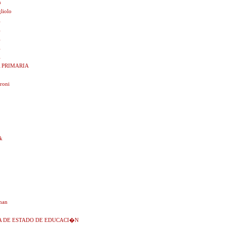
n
liolo
A
A
A
A
A
 PRIMARIA
roni
k
man
 DE ESTADO DE EDUCACI�N