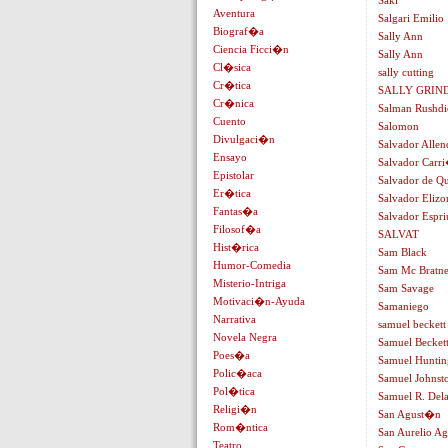
Saki
Aventura
Salgari Emilio
Biograf�a
Sally Ann
Ciencia Ficci�n
Sally Ann
Cl�sica
sally cutting
Cr�tica
SALLY GRIN
Cr�nica
Salman Rushdi
Cuento
Salomon
Divulgaci�n
Salvador Allen
Ensayo
Salvador Carr
Epistolar
Salvador de Qu
Er�tica
Salvador Eliz
Fantas�a
Salvador Espri
Filosof�a
SALVAT
Hist�rica
Sam Black
Humor-Comedia
Sam Mc Bratn
Misterio-Intriga
Sam Savage
Motivaci�n-Ayuda
Samaniego
Narrativa
samuel beckett
Novela Negra
Samuel Becket
Poes�a
Samuel Huntin
Polic�aca
Samuel Johnst
Pol�tica
Samuel R. Del
Religi�n
San Agust�n
Rom�ntica
San Aurelio Ag
Teatro