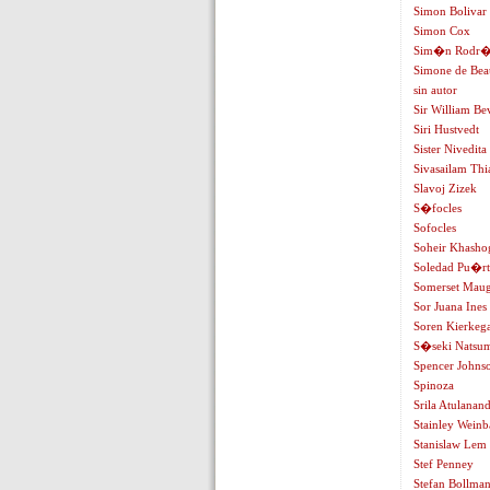
Simon Bolivar
Simon Cox
Sim�n Rodr�
Simone de Bea
sin autor
Sir William Be
Siri Hustvedt
Sister Nivedi
Sivasailam Thi
Slavoj Zizek
S�focles
Sofocles
Soheir Khasho
Soledad Pu�rt
Somerset Mau
Sor Juana Ines
Soren Kierkeg
S�seki Natsu
Spencer Johns
Spinoza
Srila Atulanan
Stainley Wein
Stanislaw Lem
Stef Penney
Stefan Bollma