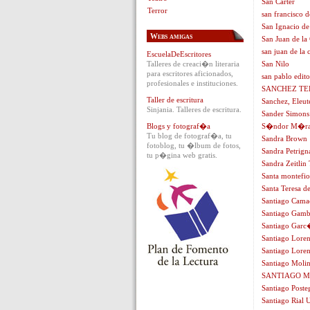
San Carter
Terror
san francisco d
San Ignacio de
Webs amigas
San Juan de la
san juan de la 
EscuelaDeEscritores
Talleres de creaci�n literaria
San Nilo
para escritores aficionados,
san pablo edito
profesionales e instituciones.
SANCHEZ TE
Taller de escritura
Sanchez, Eleut
Sinjania. Talleres de escritura.
Sander Simons
Blogs y fotograf�a
S�ndor M�ra
Tu blog de fotograf�a, tu
Sandra Brown
fotoblog, tu �lbum de fotos,
Sandra Petrign
tu p�gina web gratis.
Sandra Zeitlin 
Santa montefio
Santa Teresa de
Santiago Cama
Santiago Gam
Santiago Gar
Santiago Lore
Santiago Lore
Santiago Moli
SANTIAGO 
Santiago Poste
Santiago Rial 