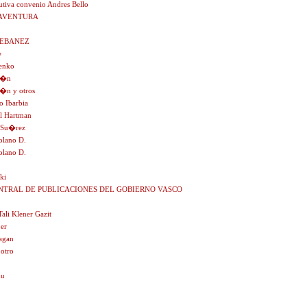
cutiva convenio Andres Bello
AVENTURA
TEBANEZ
e
enko
a�n
a�n y otros
o Ibarbia
el Hartman
 Su�rez
olano D.
olano D.
ki
ENTRAL DE PUBLICACIONES DEL GOBIERNO VASCO
Tali Klener Gazit
er
agan
otro
nu