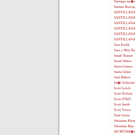
Santiago tar�
Santiao Roncag
SANTILLAN
SANTILLAN
SANTILLAN
SANTILLAN
SANTILLAN
SANTILLANA
Sara Karlik
Sara y Meir Ha
Sarah Dunnat
Sarah Waters
Sartre-Camus
Sasha Gilien
Saul Bellow
Sa�l Schkolni
Scott Lynch
Scott Nichols
Scott O'Dell
Scott Smith
Scott Turow
Sean Green
Sebastian Klei
Sebastian Rajo
SECRETAR�A