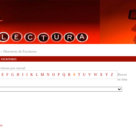
» Directorio de Escritores
escritores
ritores por inicial:
E
F
G
H
I
J
K
L
M
N
O
P
Q
R
S
T
U
V
W
X
Y
Z
Buscar
en lista
ez