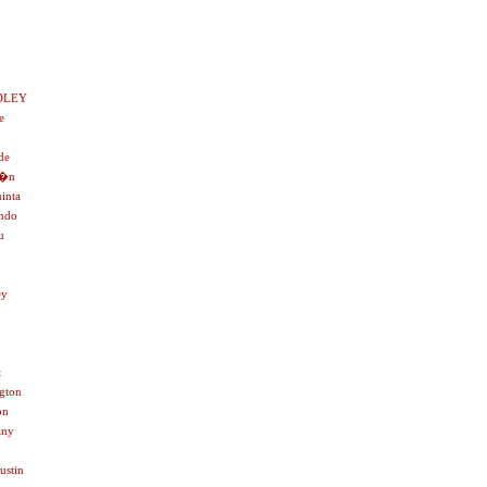
DLEY
e
de
i�n
inta
ondo
u
ey
t
gton
on
any
ustin