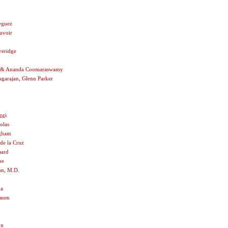
guez
uvoir
veridge
ta & Ananda Coomaraswamy
agarajan, Glenn Parker
ggi
olas
gham
 de la Cruz
aard
me
on, M.D.
da
baum
nn