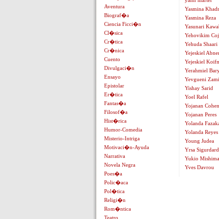
yann martel
Aventura
Yasmina Khad
Biograf�a
Yasmina Reza
Ciencia Ficci�n
Yasunari Kawa
Cl�sica
Yehovikim Coj
Cr�tica
Yehuda Shaari
Cr�nica
Yejeskiel Abne
Cuento
Yejeskiel Koif
Divulgaci�n
Yerahmiel Bar
Ensayo
Yevgueni Zami
Epistolar
Yishay Sarid
Er�tica
Yoel Rafel
Fantas�a
Yojanan Cohe
Filosof�a
Yojanan Peres
Hist�rica
Yolanda Fazak
Humor-Comedia
Yolanda Reyes
Misterio-Intriga
Young Judea
Motivaci�n-Ayuda
Yrsa Sigurdard
Narrativa
Yukio Mishim
Novela Negra
Yves Davrou
Poes�a
Polic�aca
Pol�tica
Religi�n
Rom�ntica
Teatro