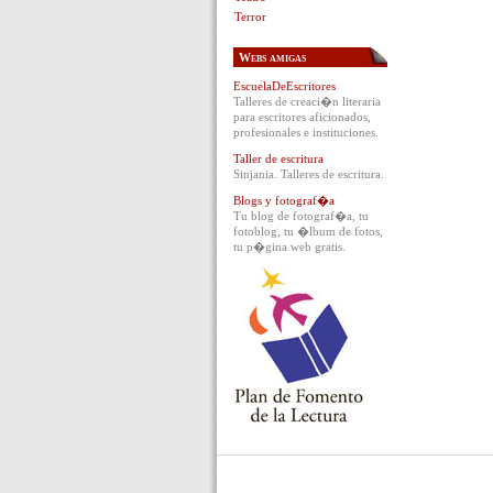
Terror
Webs amigas
EscuelaDeEscritores
Talleres de creaci�n literaria
para escritores aficionados,
profesionales e instituciones.
Taller de escritura
Sinjania. Talleres de escritura.
Blogs y fotograf�a
Tu blog de fotograf�a, tu
fotoblog, tu �lbum de fotos,
tu p�gina web gratis.