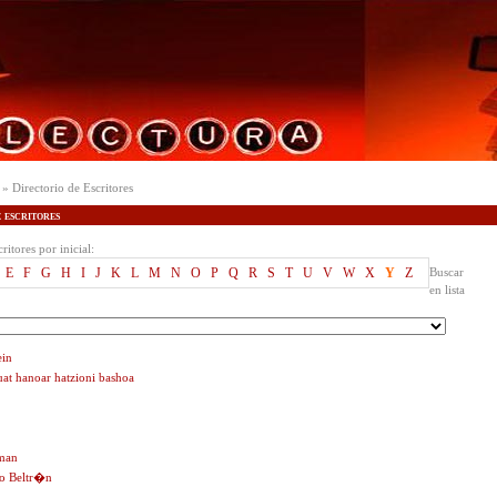
» Directorio de Escritores
escritores
ritores por inicial:
E
F
G
H
I
J
K
L
M
N
O
P
Q
R
S
T
U
V
W
X
Y
Z
Buscar
en lista
ein
uat hanoar hatzioni bashoa
lman
zo Beltr�n