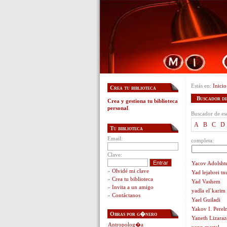
Estás en:
Inicio
Crea tu biblioteca
Buscador de 
Crea y gestiona tu biblioteca
personal
.
Buscador de esc
A
B
C
D
Tu biblioteca
Email:
completa:
Clave:
Yacov Adolsht
»
Olvidé mi clave
Yad lejabrei tn
»
Crea tu biblioteca
Yad Vashem
»
Invita a un amigo
yadla el`karim
»
Contáctanos
Yael Guiladi
Yakov I. Pere
Obras por g�nero
Yaneth Lizara
Antropolog�a