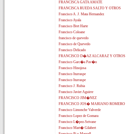
FRANCISCA GATA AMATE
FRANCISCA RUEDA SALTO Y OTROS
Francisco A. J. Mata Hernandez
Francisco Ayala
Francisco Bret Harte
Francisco Coloane
francisco de quevedo
Francisco de Quevedo
Francisco Delicado
FRANCISCO D�AZ ALCARAZ Y OTROS
Francisco Garc�a Pav�n
Francisco Hinojosa
Francisco Iturraspe
Francisco Iturraspe
Francisco J. Rubia
Francisco Javier Aguirre
FRANCISCO JIM�NEZ
FRANCISCO JOS� MARIANO ROMERO
Francisco Limonche Valverde
Francisco Lopez de Gomara
Francisco L�pez-Seivane
Francisco Mart� Gilabert
Francisco Pi y Margall