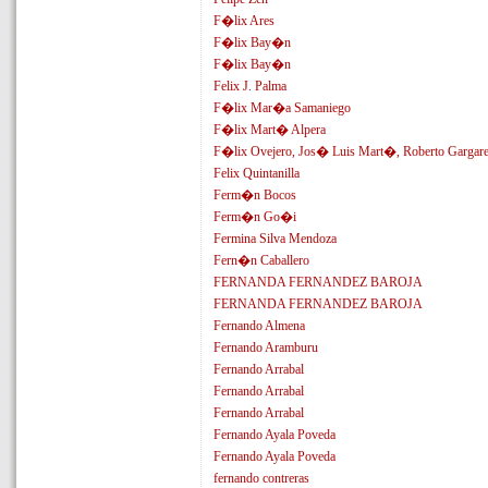
F�lix Ares
F�lix Bay�n
F�lix Bay�n
Felix J. Palma
F�lix Mar�a Samaniego
F�lix Mart� Alpera
F�lix Ovejero, Jos� Luis Mart�, Roberto Gargare
Felix Quintanilla
Ferm�n Bocos
Ferm�n Go�i
Fermina Silva Mendoza
Fern�n Caballero
FERNANDA FERNANDEZ BAROJA
FERNANDA FERNANDEZ BAROJA
Fernando Almena
Fernando Aramburu
Fernando Arrabal
Fernando Arrabal
Fernando Arrabal
Fernando Ayala Poveda
Fernando Ayala Poveda
fernando contreras