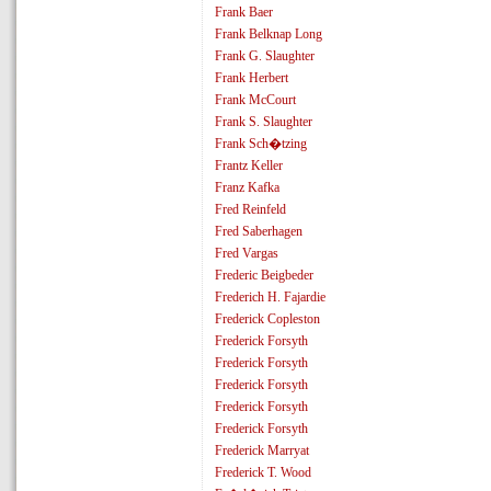
Frank Baer
Frank Belknap Long
Frank G. Slaughter
Frank Herbert
Frank McCourt
Frank S. Slaughter
Frank Sch�tzing
Frantz Keller
Franz Kafka
Fred Reinfeld
Fred Saberhagen
Fred Vargas
Frederic Beigbeder
Frederich H. Fajardie
Frederick Copleston
Frederick Forsyth
Frederick Forsyth
Frederick Forsyth
Frederick Forsyth
Frederick Forsyth
Frederick Marryat
Frederick T. Wood