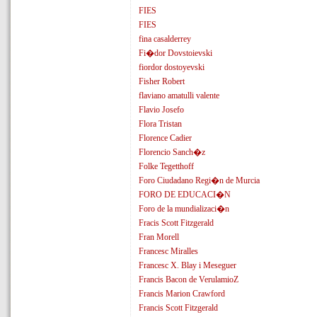
FIES
FIES
fina casalderrey
Fi�dor Dovstoievski
fiordor dostoyevski
Fisher Robert
flaviano amatulli valente
Flavio Josefo
Flora Tristan
Florence Cadier
Florencio Sanch�z
Folke Tegetthoff
Foro Ciudadano Regi�n de Murcia
FORO DE EDUCACI�N
Foro de la mundializaci�n
Fracis Scott Fitzgerald
Fran Morell
Francesc Miralles
Francesc X. Blay i Meseguer
Francis Bacon de VerulamioZ
Francis Marion Crawford
Francis Scott Fitzgerald