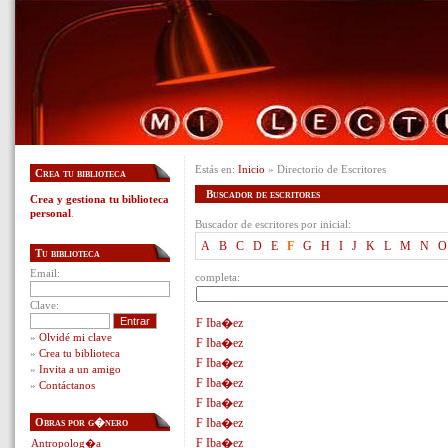
Estás en:
Inicio
» Directorio de Escritores
Crea tu biblioteca
Buscador de escritores
Crea y gestiona tu biblioteca
personal
.
Buscador de escritores por inicial:
A
B
C
D
E
F
G
H
I
J
K
L
M
N
O
Tu biblioteca
Email:
completa:
Clave:
F Iba�ez
»
Olvidé mi clave
F Iba�ez
»
Crea tu biblioteca
F Iba�ez
»
Invita a un amigo
F Iba�ez
»
Contáctanos
F Iba�ez
Obras por g�nero
F Iba�ez
F Iba�ez
Antropolog�a