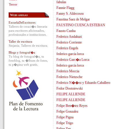
fabulas
Terror
Fannie Flagg
Fanny S. Aldecosea
Webs amigas
Faustina Saez de Melgar
EscuelaDeEscritores
FAUSTINO CUENCA ESTEBAN
Talleres de creaci�n literaria
para escritores aficionados,
Fausto Cunha
profesionales e instituciones.
Federico Andahazi
Taller de escritura
Federico Corriente
Sinjania. Talleres de escritura.
Federico Engels
Blogs y fotograf�a
federico garcia lorca
Tu blog de fotograf�a, tu
Federico Garc�a Lorca
fotoblog, tu �lbum de fotos,
tu p�gina web gratis.
federico garcia lorca
Federico Moccia
Federico Nietzsche
Federico N��ez y Eduardo Caballero
Fedor Dostoiewski
FELIPE ALLIENDE
FELIPE ALLIENDE
Felipe Ben�tez Reyes
Felipe Gonzalez
Felipe Pigna
Felipe Trigo
Felipe Zen