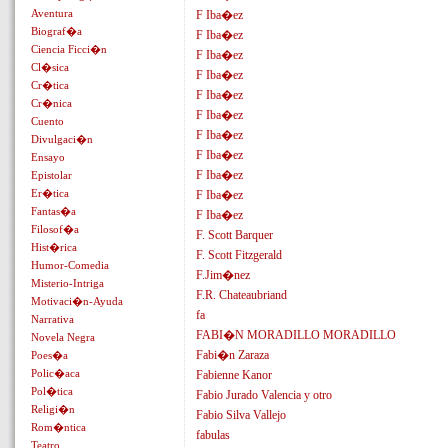
Aventura
F Iba�ez
Biograf�a
F Iba�ez
Ciencia Ficci�n
F Iba�ez
Cl�sica
F Iba�ez
Cr�tica
F Iba�ez
Cr�nica
F Iba�ez
Cuento
F Iba�ez
Divulgaci�n
F Iba�ez
Ensayo
F Iba�ez
Epistolar
Er�tica
F Iba�ez
Fantas�a
F Iba�ez
Filosof�a
F. Scott Barquer
Hist�rica
F. Scott Fitzgerald
Humor-Comedia
F.Jim�nez
Misterio-Intriga
F.R. Chateaubriand
Motivaci�n-Ayuda
fa
Narrativa
FABI�N MORADILLO MORADILLO
Novela Negra
Fabi�n Zaraza
Poes�a
Polic�aca
Fabienne Kanor
Pol�tica
Fabio Jurado Valencia y otro
Religi�n
Fabio Silva Vallejo
Rom�ntica
fabulas
Teatro