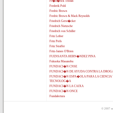
Fr�d�rick Tristan
Frederik Pohl
Fredric Brown
Fredric Brown & Mack Reynolds
Friedrich Gerst�cker
Friedrich Nietzsche
Friedrich von Schiller
Fritz Leiber
Fritz Perls
Fritz Straffer
Fritz-James O'Brien
FUENSANTA HERN�NDEZ PINA
Fukuoka Masanobu
FUNDACI�N CNSE
FUNDACI�N DE AYUDA CONTRA LA DROG
FUNDACI�N ESPA�OLA PARA LA CIENCIA 
TECNOLOG�A
FUNDACI�N LA CAIXA
FUNDACI�N ONCE
Fundalectura
© 2007 