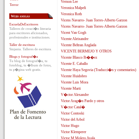
Vernon Lee
Terror
Veronica Malpeli
Veronica Roth
Webs amigas
Vicens Navarro- Juan Torres-Alberto Garzon
EscuelaDeEscritores
Vicens Navarro- Juan Torres-Alberto Garzon
Talleres de creaci�n literaria
Vicent Van Gogh
para escritores aficionados,
profesionales e instituciones.
Vicente Aleixandre
Taller de escritura
Vicente Beltran Anglada
Sinjania. Talleres de escritura.
VICENTE BERMEJO Y OTROS
Blogs y fotograf�a
Vicente Blasco Ib��ez
Tu blog de fotograf�a, tu
Vicente E. Caballo
fotoblog, tu �lbum de fotos,
tu p�gina web gratis.
Vicente Haya Segovia (Traducci�n y comentarios)
Vicente Huidobro
Vicente Luis Mora
Vicente Marti
V�ctor Alexandre
Victor Arag�n Pardo y otros
V�ctor Catal�
Victor Contoski
Victor del Arbol
Victor Hugo
Victor Klemperer
Victor M Molero Ayala