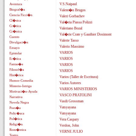
V.S.Naipaul
Aventura
Biograf�a
Valent�n Brugos
Ciencia Ficci�n
Valeri Gorbachev
Cl�sica
Val�ria Piassa Polizzi
Cr�tica
Valeriano Bozal
Cr�nica
Val�rie Crate y Gauthier Dosimont
Cuento
Valerie Tasso
Divulgaci�n
Valerio Massimo
Ensayo
VARIOS
Epistolar
VARIOS
Er�tica
Fantas�a
VARIOS
Filosof�a
VARIOS
Hist�rica
Varios (Taller de Escritura)
Humor-Comedia
Varios Autores
Misterio-Intriga
VARIOS MINISTERIOS
Motivaci�n-Ayuda
VASCO PRATOLINI
Narrativa
Vasili Grossman
Novela Negra
Vatsyayana
Poes�a
Vatsyayana
Polic�aca
Pol�tica
Vera Caspary
Religi�n
Verdon, John
Rom�ntica
VERNE JULIO
Teatro