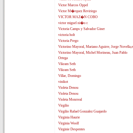
Victor Marcos Oppel
Victor M�rquez Reviriego
VICTOR MAZ�N COBO
victor miguel ni�o r.
Victoria Camps y Salvador Giner
victoria holt
Victoria Prego
Victorino Mayoral, Mariano Aguirre, Jorge Novella,e
Victorino Mayoral, Michel Morineau, Juan Pablo
Ortega
Vikram Seth
Vikram Seth
Villar, Domingo
vinikot
Violeta Denou
Violeta Denou
Violeta Monrreal
Virgilio
Virgilio Rafael Gonzalez Guajardo
Virginia Haurie
Virginia Woolf
Virginie Despentes