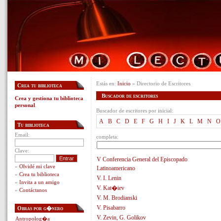
Estás en:
Inicio
» Directorio de Escritores
Crea tu biblioteca
Buscador de escritores
Crea y gestiona tu biblioteca
personal
.
Buscador de escritores por inicial:
A
B
C
D
E
F
G
H
I
J
K
L
M
N
O
Tu biblioteca
Email:
completa:
Clave:
V Conferencia General del Episcopado
»
Olvidé mi clave
Latinoamericano
»
Crea tu biblioteca
V. I. Lenin
»
Invita a un amigo
V. Kat�iev
»
Contáctanos
V. M. Brodianski
V. Pisabarro
Obras por g�nero
V. Zevin, G. Golikov
Antropolog�a