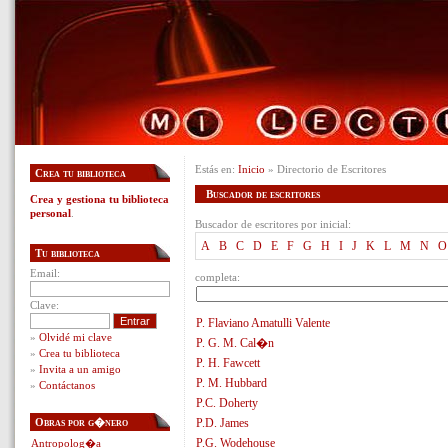
Estás en:
Inicio
» Directorio de Escritores
Crea tu biblioteca
Buscador de escritores
Crea y gestiona tu biblioteca
personal
.
Buscador de escritores por inicial:
A
B
C
D
E
F
G
H
I
J
K
L
M
N
O
Tu biblioteca
Email:
completa:
Clave:
P. Flaviano Amatulli Valente
»
Olvidé mi clave
P. G. M. Cal�n
»
Crea tu biblioteca
P. H. Fawcett
»
Invita a un amigo
P. M. Hubbard
»
Contáctanos
P.C. Doherty
Obras por g�nero
P.D. James
P.G. Wodehouse
Antropolog�a