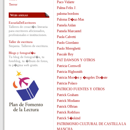
Paco Vidarte
Terror
Palma Felix J.
paloma bordons
Webs amigas
Paloma D�az-Mas
EscuelaDeEscritores
Pamela Aidan
Talleres de creaci�n literaria
para escritores aficionados,
Pamela Marcantel
profesionales e instituciones.
Paola Calvetti
Taller de escritura
Paolo Giordano
Sinjania. Talleres de escritura.
Paolo Mereghetti
Blogs y fotograf�a
Pascale Rey
Tu blog de fotograf�a, tu
PAT DAWSON Y OTROS
fotoblog, tu �lbum de fotos,
tu p�gina web gratis.
Patricia Cornwell
Patricia Highsmith
Patricia Mor�n y �ngeles Do�ate
Patricia Polaco
PATRICIO FUENTES Y OTROS
Patrick Graham
Patrick Modiano
Patrick OBrian
Patrick Rothfuss
Patrick S�skind
PATRIMONIO CULTURAL DE CASTILLA LA
MANCHA