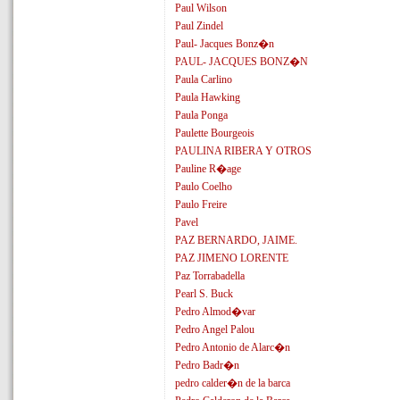
Paul Wilson
Paul Zindel
Paul- Jacques Bonz�n
PAUL- JACQUES BONZ�N
Paula Carlino
Paula Hawking
Paula Ponga
Paulette Bourgeois
PAULINA RIBERA Y OTROS
Pauline R�age
Paulo Coelho
Paulo Freire
Pavel
PAZ BERNARDO, JAIME.
PAZ JIMENO LORENTE
Paz Torrabadella
Pearl S. Buck
Pedro Almod�var
Pedro Angel Palou
Pedro Antonio de Alarc�n
Pedro Badr�n
pedro calder�n de la barca