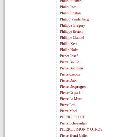
Philip Pullman
Philip Roth
Philip Sington
Philipp Vandenberg
Philippa Gregory
Philippe Breton
Philippe Claudel
Phillip Kerr
Phillip Nolte
Pieper Josef
Pierre Boulle
Pierre Bourdieu
Pierre Crepon
Pierre Daix
Pierre Desprogres
Pierre Gripari
Pierre La Mure
Pierre Loti
Pierre Mael
PIERRE PELOT
Pierre Schoenntjes
PIERRE SIMON Y OTROS
Pierre-Henri Galier