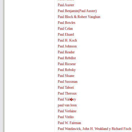
Paul Auster
Paul Benjamin(Paul Auster)
Paul Block & Robert Vaughan
Paul Bowles
Paul Celan
Paul Eluard
Paul H. Koch
Paul Johnson
Paul Reader
Paul Rebillot
Paul Ricoeur
Paul Robsky
Paul Sloane
Paul Sussman
Paul Tabori
Paul Theroux
Paul Val�ry
paul van loon
Paul Verlaine
Paul Virilio
Paul W. Fairman
Paul Watzlawick, John H. Weakland y Richard Fisch