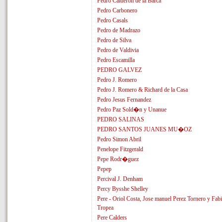
Pedro Calderon de la Barca
Pedro Carbonero
Pedro Casals
Pedro de Madrazo
Pedro de Silva
Pedro de Valdivia
Pedro Escamilla
PEDRO GALVEZ
Pedro J. Romero
Pedro J. Romero & Richard de la Casa
Pedro Jesus Fernandez
Pedro Paz Sold�n y Unanue
PEDRO SALINAS
PEDRO SANTOS JUANES MU�OZ
Pedro Simon Abril
Penelope Fitzgerald
Pepe Rodr�guez
Pepep
Percival J. Denham
Percy Bysshe Shelley
Pere - Oriol Costa, Jose manuel Perez Tornero y Fab
Tropea
Pere Calders