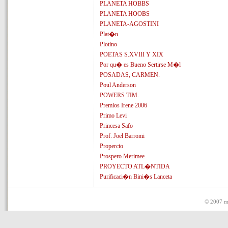
PLANETA HOBBS
PLANETA HOOBS
PLANETA-AGOSTINI
Plat�n
Plotino
POETAS S.XVIII Y XIX
Por qu� es Bueno Sertirse M�l
POSADAS, CARMEN.
Poul Anderson
POWERS TIM.
Premios Irene 2006
Primo Levi
Princesa Safo
Prof. Joel Barromi
Propercio
Prospero Merimee
PROYECTO ATL�NTIDA
Purificaci�n Bini�s Lanceta
© 2007 