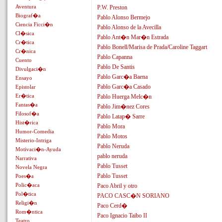
Aventura
P.W. Preston
Biograf�a
Pablo Alonso Bermejo
Ciencia Ficci�n
Pablo Alonso de la Avecilla
Cl�sica
Pablo Ant�n Mar�n Estrada
Cr�tica
Pablo Bonell/Marisa de Prada/Caroline Taggart
Cr�nica
Pablo Capanna
Cuento
Pablo De Santis
Divulgaci�n
Pablo Garc�a Baena
Ensayo
Pablo Garc�a Casado
Epistolar
Er�tica
Pablo Huerga Melc�n
Fantas�a
Pablo Jim�nez Cores
Filosof�a
Pablo Latap� Sarre
Hist�rica
Pablo Mora
Humor-Comedia
Pablo Motos
Misterio-Intriga
Pablo Neruda
Motivaci�n-Ayuda
pablo neruda
Narrativa
Pablo Tusset
Novela Negra
Pablo Tusset
Poes�a
Polic�aca
Paco Abril y otro
Pol�tica
PACO CASC�N SORIANO
Religi�n
Paco Cerd�
Rom�ntica
Paco Ignacio Taibo II
Teatro