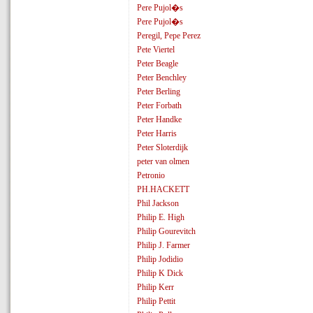
Pere Pujol�s
Pere Pujol�s
Peregil, Pepe Perez
Pete Viertel
Peter Beagle
Peter Benchley
Peter Berling
Peter Forbath
Peter Handke
Peter Harris
Peter Sloterdijk
peter van olmen
Petronio
PH.HACKETT
Phil Jackson
Philip E. High
Philip Gourevitch
Philip J. Farmer
Philip Jodidio
Philip K Dick
Philip Kerr
Philip Pettit