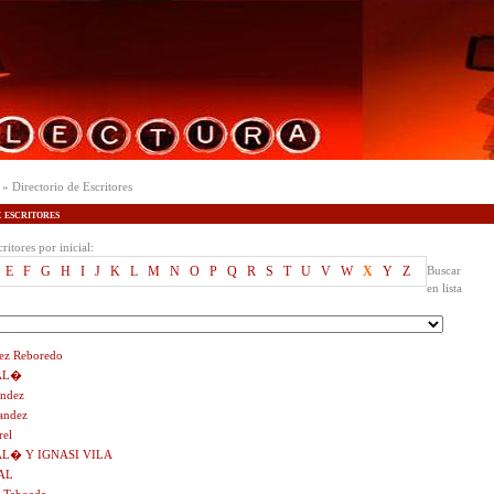
» Directorio de Escritores
escritores
ritores por inicial:
E
F
G
H
I
J
K
L
M
N
O
P
Q
R
S
T
U
V
W
X
Y
Z
Buscar
en lista
ez Reboredo
AL�
ndez
andez
rel
AL� Y IGNASI VILA
AL