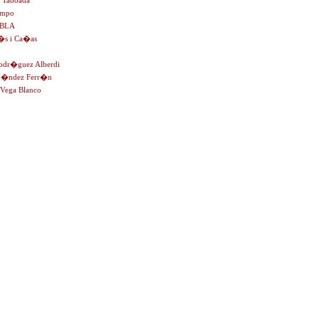
 Taboada
ampo
BLA
�s i Ca�as
odr�guez Alberdi
�ndez Ferr�n
ega Blanco