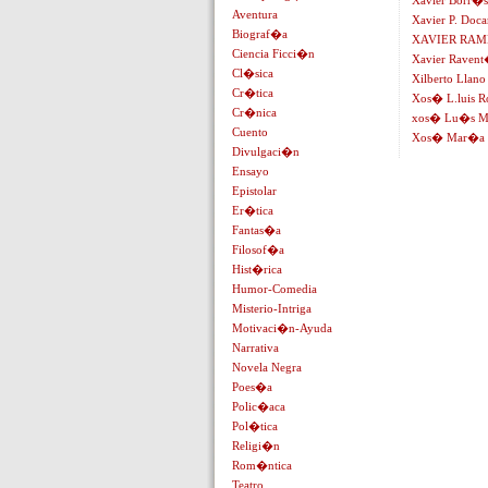
Xavier Borr�s
Aventura
Xavier P. Doc
Biograf�a
XAVIER RAM
Ciencia Ficci�n
Xavier Ravent
Cl�sica
Xilberto Llano
Cr�tica
Xos� L.luis R
Cr�nica
xos� Lu�s M
Cuento
Xos� Mar�a V
Divulgaci�n
Ensayo
Epistolar
Er�tica
Fantas�a
Filosof�a
Hist�rica
Humor-Comedia
Misterio-Intriga
Motivaci�n-Ayuda
Narrativa
Novela Negra
Poes�a
Polic�aca
Pol�tica
Religi�n
Rom�ntica
Teatro