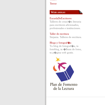
Terror
Webs amigas
EscuelaDeEscritores
Talleres de creaci�n literaria
para escritores aficionados,
profesionales e instituciones.
Taller de escritura
Sinjania. Talleres de escritura.
Blogs y fotograf�a
Tu blog de fotograf�a, tu
fotoblog, tu �lbum de fotos,
tu p�gina web gratis.