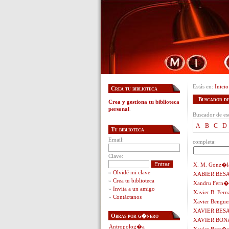
Estás en:
Inicio
Crea tu biblioteca
Buscador de 
Crea y gestiona tu biblioteca
personal
.
Buscador de esc
A
B
C
D
Tu biblioteca
Email:
completa:
Clave:
X. M. Gonz�l
»
Olvidé mi clave
XABIER BES
»
Crea tu biblioteca
Xandru Fern�
»
Invita a un amigo
Xavier B. Fern
»
Contáctanos
Xavier Bengue
XAVIER BES
Obras por g�nero
XAVIER BON
Antropolog�a