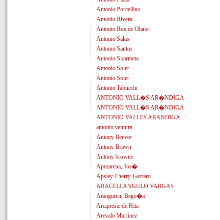
Antonio Porcellino
Antonio Rivera
Antonio Ros de Olano
Antonio Salas
Antonio Santos
Antonio Skarmeta
Antonio Soler
Antonio Soler
Antonio Tabucchi
ANTONIO VALL�S AR�NDIGA
ANTONIO VALL�S AR�NDIGA
ANTONIO VALLES ARANDIGA
antonio ventura
Antony Beevor
Antony Brawn
Antony browne
Apezarena, Jos�
Apsley Cherry-Garrard
ARACELI ANGULO VARGAS
Aranguren, Bego�a
Arcipreste de Hita
Arevalo Martinez