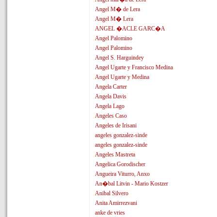
Angel M� de Lera
Angel M� Lera
ANGEL �ACLE GARC�A
Angel Palomino
Angel Palomino
Angel S. Harguindey
Angel Ugarte y Francisco Medina
Angel Ugarte y Medina
Angela Carter
Angela Davis
Angela Lago
Angeles Caso
Angeles de Irisani
angeles gonzalez-sinde
angeles gonzalez-sinde
Angeles Mastreta
Angelica Gorodischer
Angueira Viturro, Anxo
An�bal Litvin - Mario Kostzer
Anibal Silvero
Anita Amirrezvani
anke de vries