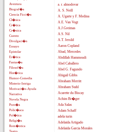
Aventura
a. r. almodovar
Biograf�a
A. S. Neill
Ciencia Ficci�n
A. Ugarte y F. Medina
Cl�sica
A.E. Van Vogt
Cr�tica
A.J.Greimas
Cr�nica
A.S. Nil
Cuento
A.T. Jersild
Divulgaci�n
Aaron Copland
Ensayo
Abad, Mercedes
Epistolar
Er�tica
Abdillah Hammoudi
Fantas�a
Abel Caballero
Filosof�a
Abel G. Fagundo
Hist�rica
Abigail Gibbs
Humor-Comedia
Abraham Merritt
Misterio-Intriga
Abraham Stahl
Motivaci�n-Ayuda
Acarette du Biscay
Narrativa
Achim Br�ger
Novela Negra
Ada Salas
Poes�a
Polic�aca
Adam Schaff
Pol�tica
adela turin
Religi�n
Adelaida Artigado
Rom�ntica
Adelaida Garcia Morales
Teatro