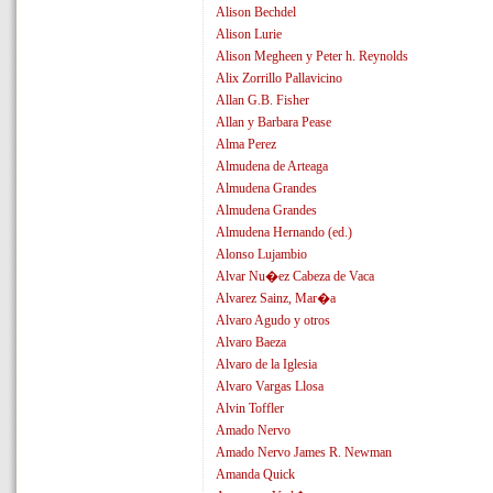
Alison Bechdel
Alison Lurie
Alison Megheen y Peter h. Reynolds
Alix Zorrillo Pallavicino
Allan G.B. Fisher
Allan y Barbara Pease
Alma Perez
Almudena de Arteaga
Almudena Grandes
Almudena Grandes
Almudena Hernando (ed.)
Alonso Lujambio
Alvar Nu�ez Cabeza de Vaca
Alvarez Sainz, Mar�a
Alvaro Agudo y otros
Alvaro Baeza
Alvaro de la Iglesia
Alvaro Vargas Llosa
Alvin Toffler
Amado Nervo
Amado Nervo James R. Newman
Amanda Quick