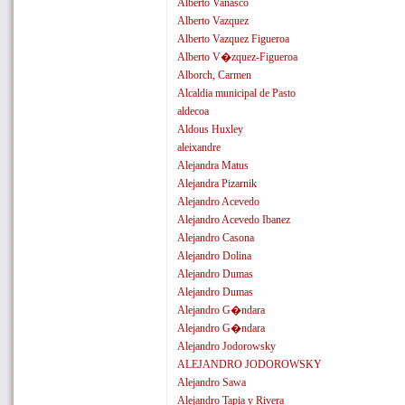
Alberto Vanasco
Alberto Vazquez
Alberto Vazquez Figueroa
Alberto V�zquez-Figueroa
Alborch, Carmen
Alcaldia municipal de Pasto
aldecoa
Aldous Huxley
aleixandre
Alejandra Matus
Alejandra Pizarnik
Alejandro Acevedo
Alejandro Acevedo Ibanez
Alejandro Casona
Alejandro Dolina
Alejandro Dumas
Alejandro Dumas
Alejandro G�ndara
Alejandro G�ndara
Alejandro Jodorowsky
ALEJANDRO JODOROWSKY
Alejandro Sawa
Alejandro Tapia y Rivera