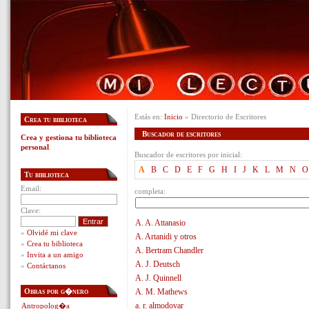
Estás en:
Inicio
» Directorio de Escritores
Crea tu biblioteca
Buscador de escritores
Crea y gestiona tu biblioteca
personal
.
Buscador de escritores por inicial:
A
B
C
D
E
F
G
H
I
J
K
L
M
N
O
Tu biblioteca
Email:
completa:
Clave:
A. A. Attanasio
»
Olvidé mi clave
A. Artanidi y otros
»
Crea tu biblioteca
A. Bertram Chandler
»
Invita a un amigo
A. J. Deutsch
»
Contáctanos
A. J. Quinnell
Obras por g�nero
A. M. Mathews
a. r. almodovar
Antropolog�a