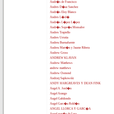
Andr�s de Francisco
Andres D�az Sanchez
Andr�s Eloy Blanco
Andres L�zl�
Andr�s L�pez L�pez
Andr�s Sope�a Monsalve
Andres Trapiello
Andres Urrutia
Andreu Buenafuente
Andreu Mart�n y Jaume Ribera
Andrew Gross
ANDREW KLAVAN
Andrew Matthews
andrew matthews
Andrew Osmond
Andrzej Sapkowski
ANDY HARGREAVES Y DEAN FINK
Angel A. Jord�n
Angel Arango
Angel Gabilondo
Angel Garc�a Rold�n
ANGEL LLORCA Y GARC�A
Angel mar�a de Lera