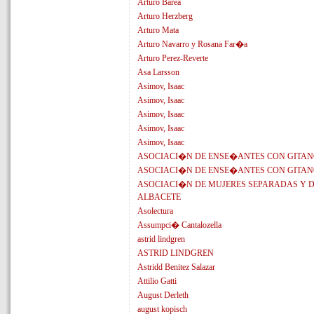
Arturo Barea
Arturo Herzberg
Arturo Mata
Arturo Navarro y Rosana Far�a
Arturo Perez-Reverte
Asa Larsson
Asimov, Isaac
Asimov, Isaac
Asimov, Isaac
Asimov, Isaac
Asimov, Isaac
ASOCIACI�N DE ENSE�ANTES CON GITA
ASOCIACI�N DE ENSE�ANTES CON GITA
ASOCIACI�N DE MUJERES SEPARADAS Y 
ALBACETE
Asolectura
Assumpci� Cantalozella
astrid lindgren
ASTRID LINDGREN
Astridd Benitez Salazar
Attilio Gatti
August Derleth
august kopisch