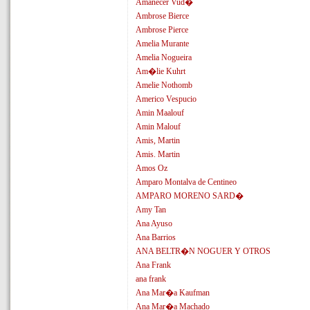
Amanecer Vud�
Ambrose Bierce
Ambrose Pierce
Amelia Murante
Amelia Nogueira
Am�lie Kuhrt
Amelie Nothomb
Americo Vespucio
Amin Maalouf
Amin Malouf
Amis, Martin
Amis. Martin
Amos Oz
Amparo Montalva de Centineo
AMPARO MORENO SARD�
Amy Tan
Ana Ayuso
Ana Barrios
ANA BELTR�N NOGUER Y OTROS
Ana Frank
ana frank
Ana Mar�a Kaufman
Ana Mar�a Machado