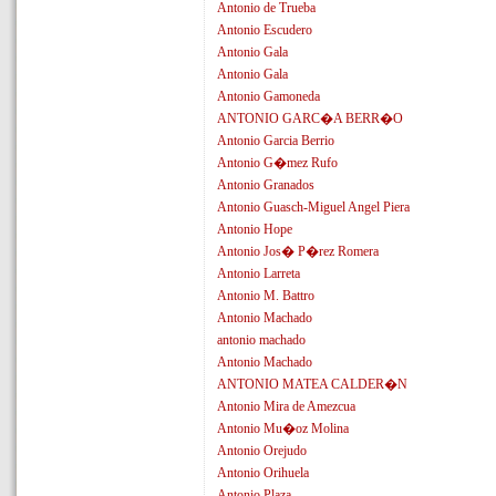
Antonio de Trueba
Antonio Escudero
Antonio Gala
Antonio Gala
Antonio Gamoneda
ANTONIO GARC�A BERR�O
Antonio Garcia Berrio
Antonio G�mez Rufo
Antonio Granados
Antonio Guasch-Miguel Angel Piera
Antonio Hope
Antonio Jos� P�rez Romera
Antonio Larreta
Antonio M. Battro
Antonio Machado
antonio machado
Antonio Machado
ANTONIO MATEA CALDER�N
Antonio Mira de Amezcua
Antonio Mu�oz Molina
Antonio Orejudo
Antonio Orihuela
Antonio Plaza