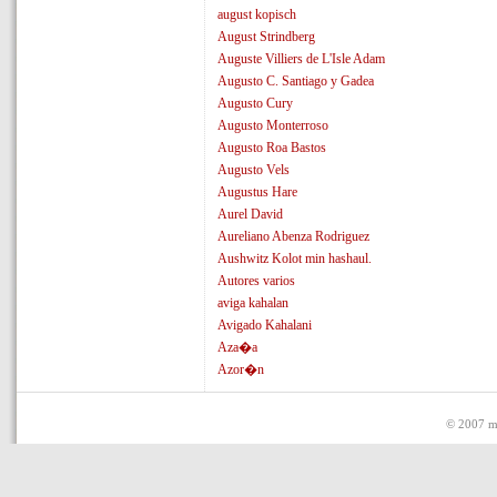
august kopisch
August Strindberg
Auguste Villiers de L'Isle Adam
Augusto C. Santiago y Gadea
Augusto Cury
Augusto Monterroso
Augusto Roa Bastos
Augusto Vels
Augustus Hare
Aurel David
Aureliano Abenza Rodriguez
Aushwitz Kolot min hashaul.
Autores varios
aviga kahalan
Avigado Kahalani
Aza�a
Azor�n
© 2007 