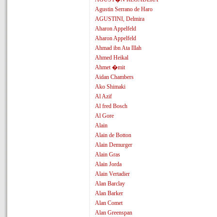
Agustin Serrano de Haro
AGUSTINI, Delmira
Aharon Appelfeld
Aharon Appelfeld
Ahmad ibn Ata Illah
Ahmed Heikal
Ahmet �mit
Aidan Chambers
Ako Shimaki
Al Azif
Al fred Bosch
Al Gore
Alain
Alain de Botton
Alain Demurger
Alain Gras
Alain Jorda
Alain Vertadier
Alan Barclay
Alan Barker
Alan Comet
Alan Greenspan