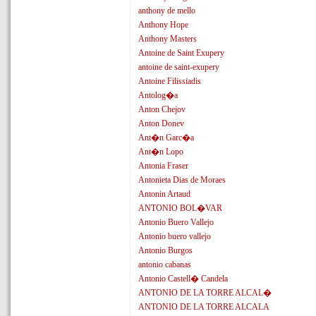
anthony de mello
Anthony Hope
Anthony Masters
Antoine de Saint Exupery
antoine de saint-exupery
Antoine Filissiadis
Antolog�a
Anton Chejov
Anton Donev
Ant�n Garc�a
Ant�n Lopo
Antonia Fraser
Antonieta Dias de Moraes
Antonin Artaud
ANTONIO BOL�VAR
Antonio Buero Vallejo
Antonio buero vallejo
Antonio Burgos
antonio cabanas
Antonio Castell� Candela
ANTONIO DE LA TORRE ALCAL�
ANTONIO DE LA TORRE ALCALA