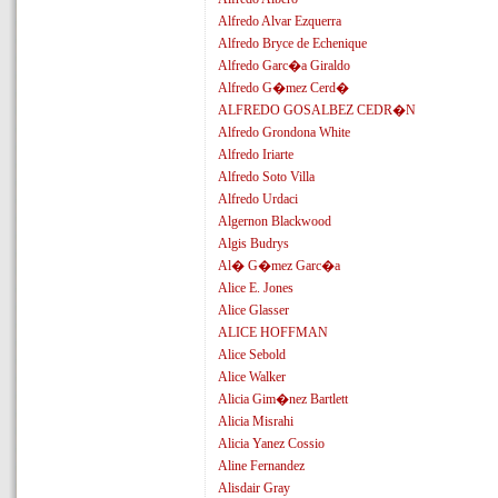
Alfredo Alvar Ezquerra
Alfredo Bryce de Echenique
Alfredo Garc�a Giraldo
Alfredo G�mez Cerd�
ALFREDO GOSALBEZ CEDR�N
Alfredo Grondona White
Alfredo Iriarte
Alfredo Soto Villa
Alfredo Urdaci
Algernon Blackwood
Algis Budrys
Al� G�mez Garc�a
Alice E. Jones
Alice Glasser
ALICE HOFFMAN
Alice Sebold
Alice Walker
Alicia Gim�nez Bartlett
Alicia Misrahi
Alicia Yanez Cossio
Aline Fernandez
Alisdair Gray