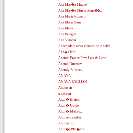
Ana Mar�a Matute
Ana Mar�a Muela Gonz�lez
Ana Maria Romero
Ana Maria Shua
Ana Melia
Ana Pelegrin
Ana Vinocur
Anaconda y otros cunetos de la selva
Ana�s Nin
Anatole France Fray Luis de Leon
Anatoli Dneprov
Anatoly Bukreev
ANAYA
ANAYA ENGLISH
Andersen
anderson
Andr� Breton
Andr� Guide
Andr� Malraux
Andrea Camilleri
Andrea Sol
Andr�i Plat�nov