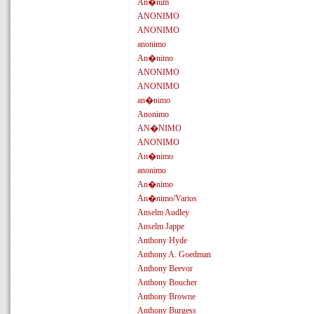
An�nim
ANONIMO
ANONIMO
anonimo
An�nimo
ANONIMO
ANONIMO
an�nimo
Anonimo
AN�NIMO
ANONIMO
An�nimo
anonimo
An�nimo
An�nimo/Varios
Anselm Audley
Anselm Jappe
Anthony Hyde
Anthony A. Goedman
Anthony Beevor
Anthony Boucher
Anthony Browne
Anthony Burgess