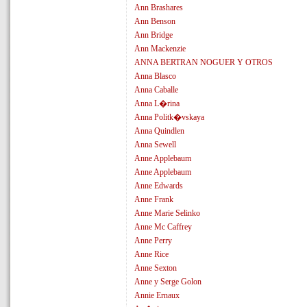
Ann Brashares
Ann Benson
Ann Bridge
Ann Mackenzie
ANNA BERTRAN NOGUER Y OTROS
Anna Blasco
Anna Caballe
Anna L�rina
Anna Politk�vskaya
Anna Quindlen
Anna Sewell
Anne Applebaum
Anne Applebaum
Anne Edwards
Anne Frank
Anne Marie Selinko
Anne Mc Caffrey
Anne Perry
Anne Rice
Anne Sexton
Anne y Serge Golon
Annie Ernaux