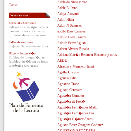
Adelaida Nieto y otro
Terror
Adele B. Lynn
Adiga, Aravind
Webs amigas
Adolf Hitler
EscuelaDeEscritores
Adolf N Schuster
Talleres de creaci�n literaria
para escritores aficionados,
adolfo Bioy Casarea
profesionales e instituciones.
Adolfo Bioy Casares
Taller de escritura
Adolfo Perez Agusti
Sinjania. Talleres de escritura.
Adrian Alvarez Ripalta
Blogs y fotograf�a
Adriana Mar�a Betancur Betancur y otros
Tu blog de fotograf�a, tu
AEDE
fotoblog, tu �lbum de fotos,
tu p�gina web gratis.
Afrakim y Menajem Talmi
Agatha Christie
Agencia judia
Agostino Trape
Agustin Cerezales
Agust�n Comotto
Agust�n de Fox�
Agust�n Fern�ndez Mallo
Agust�n Fern�ndez Paz
Agust�n G�mez Arcos
Agustin Perez Zaragoza Godinez
AGUST�N REGADERA