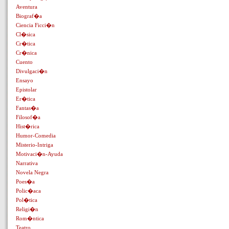
Aventura
Biograf�a
Ciencia Ficci�n
Cl�sica
Cr�tica
Cr�nica
Cuento
Divulgaci�n
Ensayo
Epistolar
Er�tica
Fantas�a
Filosof�a
Hist�rica
Humor-Comedia
Misterio-Intriga
Motivaci�n-Ayuda
Narrativa
Novela Negra
Poes�a
Polic�aca
Pol�tica
Religi�n
Rom�ntica
Teatro