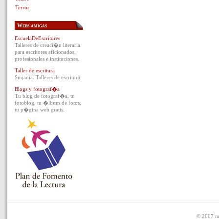
Terror
Webs amigas
EscuelaDeEscritores
Talleres de creaci�n literaria
para escritores aficionados,
profesionales e instituciones.
Taller de escritura
Sinjania. Talleres de escritura.
Blogs y fotograf�a
Tu blog de fotograf�a, tu
fotoblog, tu �lbum de fotos,
tu p�gina web gratis.
© 2007 