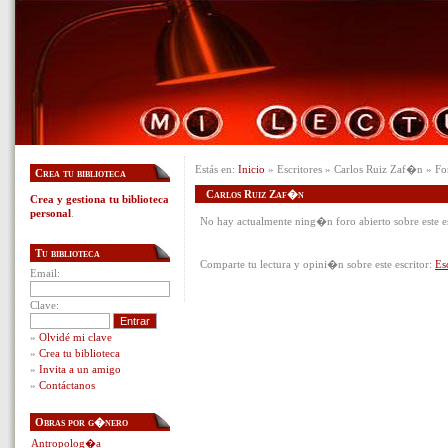
Estás en:
Inicio
» Escritores » Carlos Ruiz Zaf�n » Fo
Crea tu biblioteca
Carlos Ruiz Zaf�n
Crea y gestiona tu biblioteca
personal
.
No hay actualmente ning�n foro abierto sobre este es
Tu biblioteca
Comparte tu lectura y opini�n sobre este escritor:
Es
Email:
Clave:
»
Olvidé mi clave
»
Crea tu biblioteca
»
Invita a un amigo
»
Contáctanos
Obras por g�nero
Antropolog�a