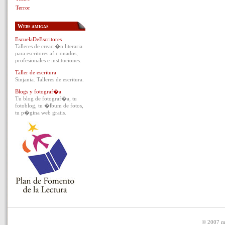
Terror
Webs amigas
EscuelaDeEscritores
Talleres de creaci�n literaria
para escritores aficionados,
profesionales e instituciones.
Taller de escritura
Sinjania. Talleres de escritura.
Blogs y fotograf�a
Tu blog de fotograf�a, tu
fotoblog, tu �lbum de fotos,
tu p�gina web gratis.
© 2007 