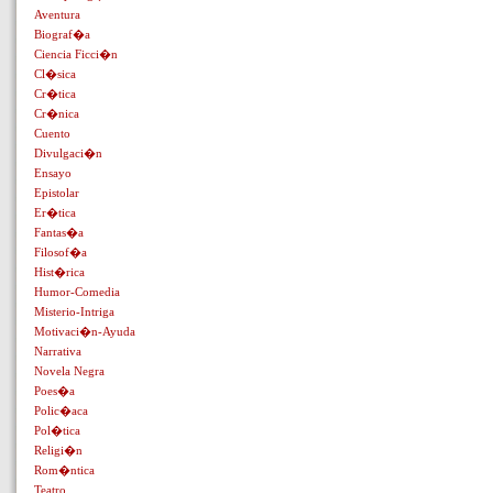
Aventura
Biograf�a
Ciencia Ficci�n
Cl�sica
Cr�tica
Cr�nica
Cuento
Divulgaci�n
Ensayo
Epistolar
Er�tica
Fantas�a
Filosof�a
Hist�rica
Humor-Comedia
Misterio-Intriga
Motivaci�n-Ayuda
Narrativa
Novela Negra
Poes�a
Polic�aca
Pol�tica
Religi�n
Rom�ntica
Teatro