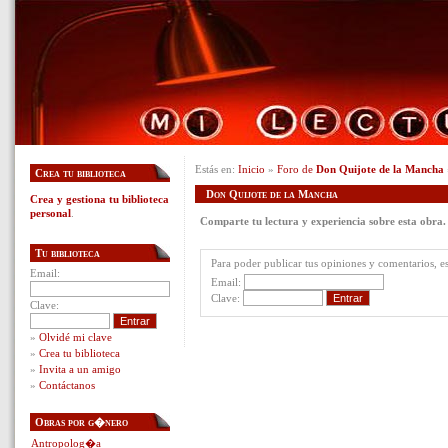
Estás en:
Inicio
»
Foro de
Don Quijote de la Mancha
Crea tu biblioteca
Don Quijote de la Mancha
Crea y gestiona tu biblioteca
personal
.
Comparte tu lectura y experiencia sobre esta obra.
Tu biblioteca
Para poder publicar tus opiniones y comentarios, es 
Email:
Email:
Clave:
Clave:
»
Olvidé mi clave
»
Crea tu biblioteca
»
Invita a un amigo
»
Contáctanos
Obras por g�nero
Antropolog�a