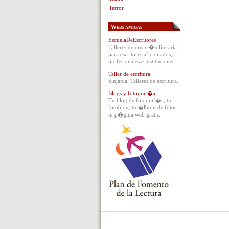
Terror
Webs amigas
EscuelaDeEscritores
Talleres de creaci�n literaria
para escritores aficionados,
profesionales e instituciones.
Taller de escritura
Sinjania. Talleres de escritura.
Blogs y fotograf�a
Tu blog de fotograf�a, tu
fotoblog, tu �lbum de fotos,
tu p�gina web gratis.