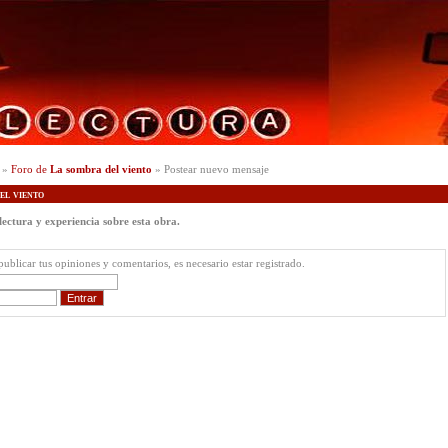
»
Foro de
La sombra del viento
» Postear nuevo mensaje
l viento
ectura y experiencia sobre esta obra.
ublicar tus opiniones y comentarios, es necesario estar registrado.