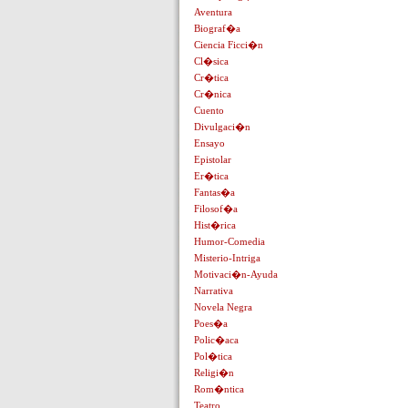
Aventura
Biograf�a
Ciencia Ficci�n
Cl�sica
Cr�tica
Cr�nica
Cuento
Divulgaci�n
Ensayo
Epistolar
Er�tica
Fantas�a
Filosof�a
Hist�rica
Humor-Comedia
Misterio-Intriga
Motivaci�n-Ayuda
Narrativa
Novela Negra
Poes�a
Polic�aca
Pol�tica
Religi�n
Rom�ntica
Teatro