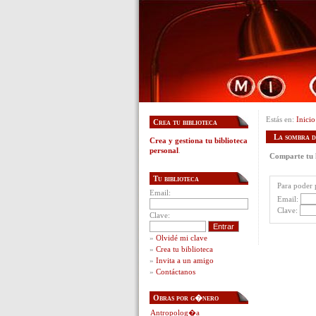
Estás en:
Inicio
Crea tu biblioteca
La sombra de
Crea y gestiona tu biblioteca
personal
.
Comparte tu l
Tu biblioteca
Para poder p
Email:
Email:
Clave:
Clave:
»
Olvidé mi clave
»
Crea tu biblioteca
»
Invita a un amigo
»
Contáctanos
Obras por g�nero
Antropolog�a