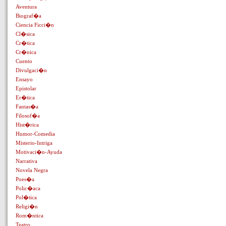
Aventura
Biograf�a
Ciencia Ficci�n
Cl�sica
Cr�tica
Cr�nica
Cuento
Divulgaci�n
Ensayo
Epistolar
Er�tica
Fantas�a
Filosof�a
Hist�rica
Humor-Comedia
Misterio-Intriga
Motivaci�n-Ayuda
Narrativa
Novela Negra
Poes�a
Polic�aca
Pol�tica
Religi�n
Rom�ntica
Teatro