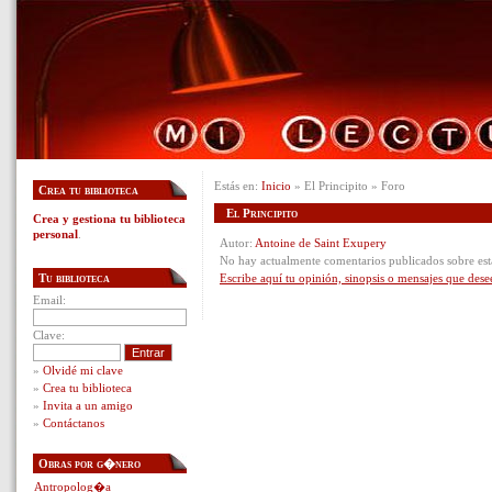
Estás en:
Inicio
» El Principito » Foro
Crea tu biblioteca
El Principito
Crea y gestiona tu biblioteca
personal
.
Autor:
Antoine de Saint Exupery
No hay actualmente comentarios publicados sobre est
Tu biblioteca
Escribe aquí tu opinión, sinopsis o mensajes que dese
Email:
Clave:
»
Olvidé mi clave
»
Crea tu biblioteca
»
Invita a un amigo
»
Contáctanos
Obras por g�nero
Antropolog�a