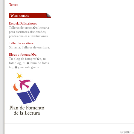
Terror
Webs amigas
EscuelaDeEscritores
Talleres de creaci�n literaria
para escritores aficionados,
profesionales e instituciones.
Taller de escritura
Sinjania. Talleres de escritura.
Blogs y fotograf�a
Tu blog de fotograf�a, tu
fotoblog, tu �lbum de fotos,
tu p�gina web gratis.
© 2007 