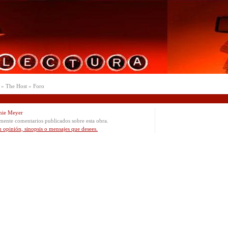
» The Host » Foro
nie Meyer
mente comentarios publicados sobre esta obra.
u opinión, sinopsis o mensajes que desees.