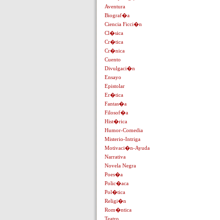
Aventura
Biograf�a
Ciencia Ficci�n
Cl�sica
Cr�tica
Cr�nica
Cuento
Divulgaci�n
Ensayo
Epistolar
Er�tica
Fantas�a
Filosof�a
Hist�rica
Humor-Comedia
Misterio-Intriga
Motivaci�n-Ayuda
Narrativa
Novela Negra
Poes�a
Polic�aca
Pol�tica
Religi�n
Rom�ntica
Teatro