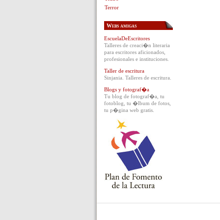
Terror
Webs amigas
EscuelaDeEscritores
Talleres de creaci�n literaria
para escritores aficionados,
profesionales e instituciones.
Taller de escritura
Sinjania. Talleres de escritura.
Blogs y fotograf�a
Tu blog de fotograf�a, tu
fotoblog, tu �lbum de fotos,
tu p�gina web gratis.