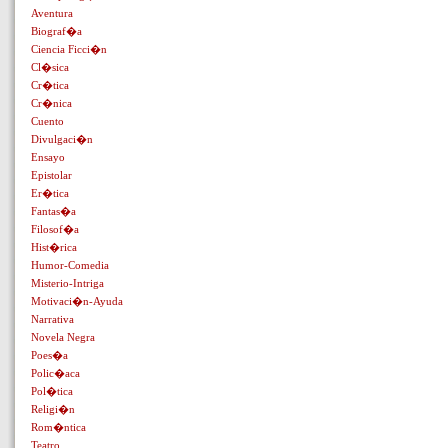
Aventura
Biograf�a
Ciencia Ficci�n
Cl�sica
Cr�tica
Cr�nica
Cuento
Divulgaci�n
Ensayo
Epistolar
Er�tica
Fantas�a
Filosof�a
Hist�rica
Humor-Comedia
Misterio-Intriga
Motivaci�n-Ayuda
Narrativa
Novela Negra
Poes�a
Polic�aca
Pol�tica
Religi�n
Rom�ntica
Teatro