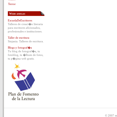
Terror
Webs amigas
EscuelaDeEscritores
Talleres de creaci�n literaria
para escritores aficionados,
profesionales e instituciones.
Taller de escritura
Sinjania. Talleres de escritura.
Blogs y fotograf�a
Tu blog de fotograf�a, tu
fotoblog, tu �lbum de fotos,
tu p�gina web gratis.
© 2007 