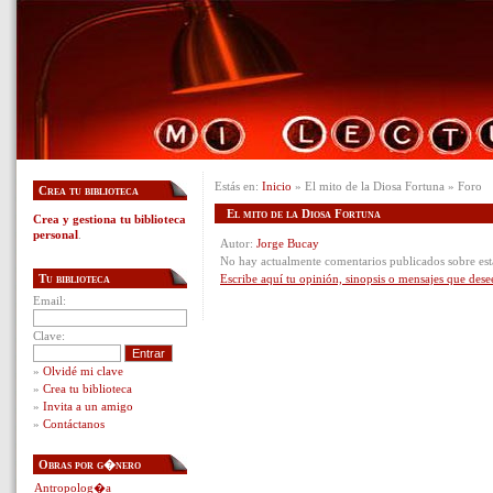
Estás en:
Inicio
» El mito de la Diosa Fortuna » Foro
Crea tu biblioteca
El mito de la Diosa Fortuna
Crea y gestiona tu biblioteca
personal
.
Autor:
Jorge Bucay
No hay actualmente comentarios publicados sobre est
Tu biblioteca
Escribe aquí tu opinión, sinopsis o mensajes que dese
Email:
Clave:
»
Olvidé mi clave
»
Crea tu biblioteca
»
Invita a un amigo
»
Contáctanos
Obras por g�nero
Antropolog�a