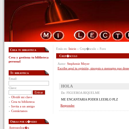
Estás en:
Inicio
» Crep�sculo » Foro
Crea tu biblioteca
Crep�sculo
Crea y gestiona tu biblioteca
personal
.
Autor:
Stephenie Meyer
Escribe aquí tu opinión, sinopsis o mensajes que dese
Tu biblioteca
Email:
HOLA
Clave:
De: FIGUEROA RIQUELME
»
Olvidé mi clave
ME ENCANTARIA PODER LEERLO PLZ
»
Crea tu biblioteca
Responder
»
Invita a un amigo
»
Contáctanos
Obras por g�nero
Antropolog�a