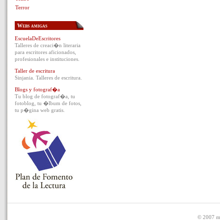
Terror
Webs amigas
EscuelaDeEscritores
Talleres de creaci�n literaria
para escritores aficionados,
profesionales e instituciones.
Taller de escritura
Sinjania. Talleres de escritura.
Blogs y fotograf�a
Tu blog de fotograf�a, tu
fotoblog, tu �lbum de fotos,
tu p�gina web gratis.
© 2007 