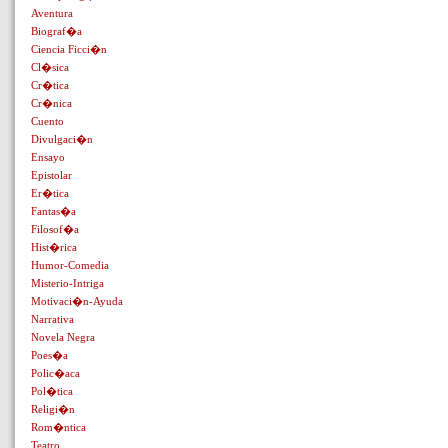
Aventura
Biograf�a
Ciencia Ficci�n
Cl�sica
Cr�tica
Cr�nica
Cuento
Divulgaci�n
Ensayo
Epistolar
Er�tica
Fantas�a
Filosof�a
Hist�rica
Humor-Comedia
Misterio-Intriga
Motivaci�n-Ayuda
Narrativa
Novela Negra
Poes�a
Polic�aca
Pol�tica
Religi�n
Rom�ntica
Teatro