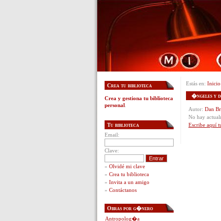
Estás en:
Inicio
Crea tu biblioteca
�ngeles y d
Crea y gestiona tu biblioteca
personal
.
Autor:
Dan B
No hay actual
Tu biblioteca
Escribe aquí t
Email:
Clave:
»
Olvidé mi clave
»
Crea tu biblioteca
»
Invita a un amigo
»
Contáctanos
Obras por g�nero
Antropolog�a