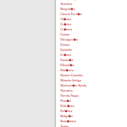
Aventura
Biograf�a
Ciencia Ficci�n
Cl�sica
Cr�tica
Cr�nica
Cuento
Divulgaci�n
Ensayo
Epistolar
Er�tica
Fantas�a
Filosof�a
Hist�rica
Humor-Comedia
Misterio-Intriga
Motivaci�n-Ayuda
Narrativa
Novela Negra
Poes�a
Polic�aca
Pol�tica
Religi�n
Rom�ntica
Teatro