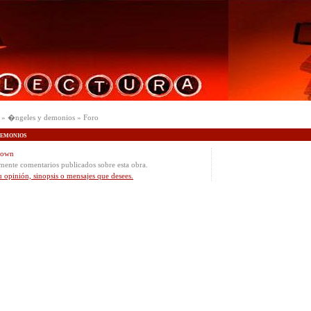
» �ngeles y demonios » Foro
emonios
rown
mente comentarios publicados sobre esta obra.
u opinión, sinopsis o mensajes que desees.