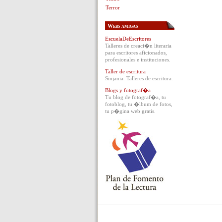
Terror
Webs amigas
EscuelaDeEscritores
Talleres de creaci�n literaria
para escritores aficionados,
profesionales e instituciones.
Taller de escritura
Sinjania. Talleres de escritura.
Blogs y fotograf�a
Tu blog de fotograf�a, tu
fotoblog, tu �lbum de fotos,
tu p�gina web gratis.