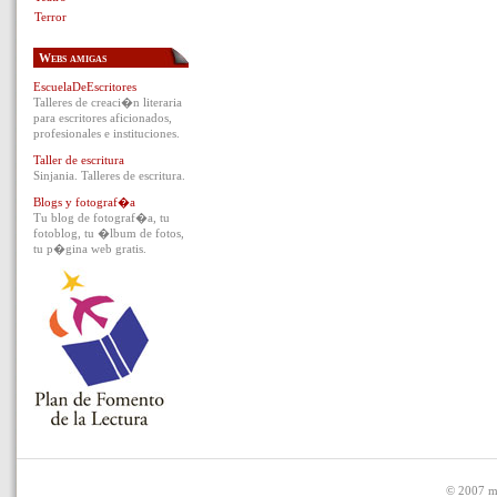
Terror
Webs amigas
EscuelaDeEscritores
Talleres de creaci�n literaria
para escritores aficionados,
profesionales e instituciones.
Taller de escritura
Sinjania. Talleres de escritura.
Blogs y fotograf�a
Tu blog de fotograf�a, tu
fotoblog, tu �lbum de fotos,
tu p�gina web gratis.
© 2007 