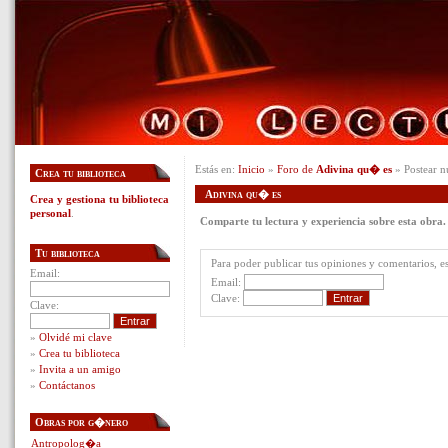
Estás en:
Inicio
»
Foro de
Adivina qu� es
» Postear n
Crea tu biblioteca
Adivina qu� es
Crea y gestiona tu biblioteca
personal
.
Comparte tu lectura y experiencia sobre esta obra.
Tu biblioteca
Para poder publicar tus opiniones y comentarios, es 
Email:
Email:
Clave:
Clave:
»
Olvidé mi clave
»
Crea tu biblioteca
»
Invita a un amigo
»
Contáctanos
Obras por g�nero
Antropolog�a