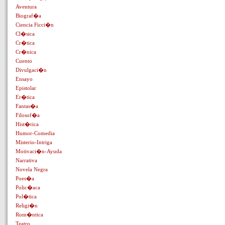
Aventura
Biograf�a
Ciencia Ficci�n
Cl�sica
Cr�tica
Cr�nica
Cuento
Divulgaci�n
Ensayo
Epistolar
Er�tica
Fantas�a
Filosof�a
Hist�rica
Humor-Comedia
Misterio-Intriga
Motivaci�n-Ayuda
Narrativa
Novela Negra
Poes�a
Polic�aca
Pol�tica
Religi�n
Rom�ntica
Teatro