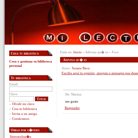
Estás en:
Inicio
» Adivina qu� es » Foro
Crea tu biblioteca
Adivina qu� es
Crea y gestiona tu biblioteca
personal
.
Autor:
Susana Bava
Escribe aquí tu opinión, sinopsis o mensajes que dese
Tu biblioteca
Email:
Clave:
De: Marina
me gusto
»
Olvidé mi clave
Responder
»
Crea tu biblioteca
»
Invita a un amigo
»
Contáctanos
Obras por g�nero
Antropolog�a