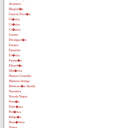
Aventura
Biograf�a
Ciencia Ficci�n
Cl�sica
Cr�tica
Cr�nica
Cuento
Divulgaci�n
Ensayo
Epistolar
Er�tica
Fantas�a
Filosof�a
Hist�rica
Humor-Comedia
Misterio-Intriga
Motivaci�n-Ayuda
Narrativa
Novela Negra
Poes�a
Polic�aca
Pol�tica
Religi�n
Rom�ntica
Teatro