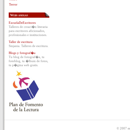
Terror
Webs amigas
EscuelaDeEscritores
Talleres de creaci�n literaria
para escritores aficionados,
profesionales e instituciones.
Taller de escritura
Sinjania. Talleres de escritura.
Blogs y fotograf�a
Tu blog de fotograf�a, tu
fotoblog, tu �lbum de fotos,
tu p�gina web gratis.
© 2007 