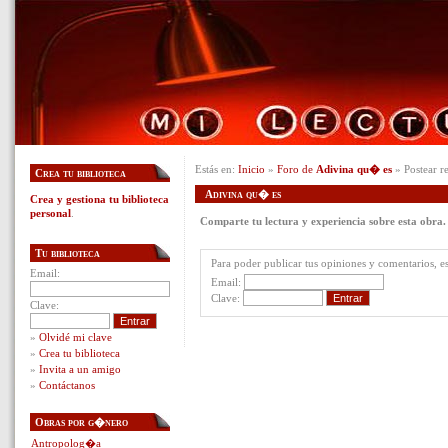
Estás en:
Inicio
»
Foro de
Adivina qu� es
» Postear r
Crea tu biblioteca
Adivina qu� es
Crea y gestiona tu biblioteca
personal
.
Comparte tu lectura y experiencia sobre esta obra.
Tu biblioteca
Para poder publicar tus opiniones y comentarios, es 
Email:
Email:
Clave:
Clave:
»
Olvidé mi clave
»
Crea tu biblioteca
»
Invita a un amigo
»
Contáctanos
Obras por g�nero
Antropolog�a