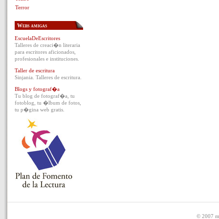
Terror
Webs amigas
EscuelaDeEscritores
Talleres de creaci�n literaria
para escritores aficionados,
profesionales e instituciones.
Taller de escritura
Sinjania. Talleres de escritura.
Blogs y fotograf�a
Tu blog de fotograf�a, tu
fotoblog, tu �lbum de fotos,
tu p�gina web gratis.
© 2007 