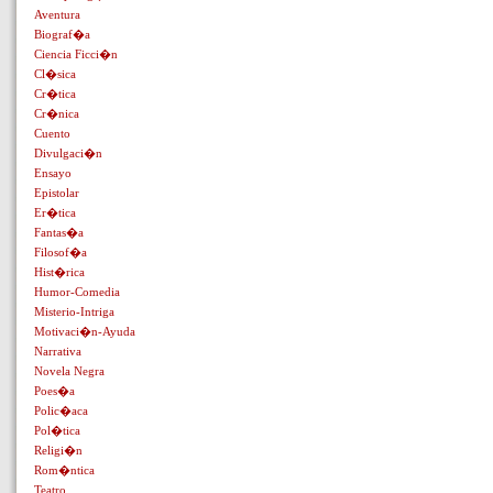
Aventura
Biograf�a
Ciencia Ficci�n
Cl�sica
Cr�tica
Cr�nica
Cuento
Divulgaci�n
Ensayo
Epistolar
Er�tica
Fantas�a
Filosof�a
Hist�rica
Humor-Comedia
Misterio-Intriga
Motivaci�n-Ayuda
Narrativa
Novela Negra
Poes�a
Polic�aca
Pol�tica
Religi�n
Rom�ntica
Teatro